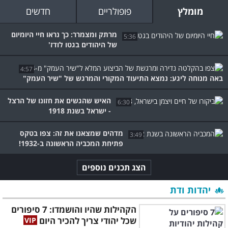
מומלץ
פופולריים
חדשים
מרתק ומצמרר: כך נראו חיי היומיום
5:36
של היהודים בגטו לודז'
4:57
באה מנוחה ליגע: נמצא התיעוד המקורי והמרגש של "שיר העמק"
האיש שהגשים את חזונו של הרצל
6:30
- ישראל בשנת 1918
מדהים שמצאנו את זה: צפו בטקס
3:49
פתיחת המכביה הראשונה ב-1932!
הצג תכנים נוספים
יהדות ודת
הקהילות שהיו והושמדו: 7 סיפורים
שכל יהודי צריך להכיר היום