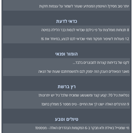
יותר טוב מסידן? הוויטמין המפתיע שעוזר לשמור על עצמות חזקות
כדאי לדעת
8 תנוחות מומלצות על פי גילכם שכדאי לנסות כבר הלילה במיטה
12 פעולות לשיפור תפקוד מוחי שכדאי לכם לבצע, במיוחד את 6!
הומור ופנאי
לקט של בדיחות קצרות למבוגרים בלבד...
מאגר הפאזלים הענק הזה יספק לכם ולמשפחתכם שעות של הנאה
רץ ברשת
נפלאות גיל 70: קטע קצר ומשעשע שמוכיח שלכל גיל יש יתרונות!
9 ההרגלים האלה ישנו לך את החיים - טיפ מספר 5 מומלץ בחום!
טיולים וטבע
מי שמטייל באילת ולא מבקר ב-6 המקומות הנהדרים האלה - מפספס!