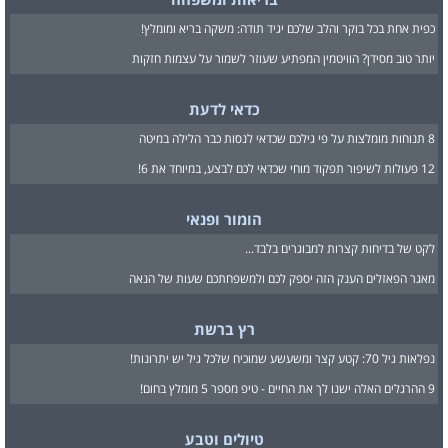
כפית אחת בכל בוקר והלב שלכם יגיד תודה: משקה בריא ומומלץ!
יותר טוב מסידן? הוויטמין המפתיע שעוזר לשמור על עצמות חזקות
כדאי לדעת
8 תנוחות מומלצות על פי גילכם שכדאי לנסות כבר הלילה במיטה
12 פעולות לשיפור תפקוד מוחי שכדאי לכם לבצע, במיוחד את 6!
הומור ופנאי
לקט של בדיחות קצרות למבוגרים בלבד...
מאגר הפאזלים הענק הזה יספק לכם ולמשפחתכם שעות של הנאה
רץ ברשת
נפלאות גיל 70: קטע קצר ומשעשע שמוכיח שלכל גיל יש יתרונות!
9 ההרגלים האלה ישנו לך את החיים - טיפ מספר 5 מומלץ בחום!
טיולים וטבע