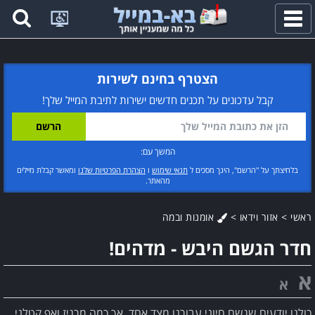
פתח
תפריט
הצטרף בחינם לשירות
קבל עדכונים על תכנים חדשים ישירות לתיבת המייל שלך!
המשך עם:
בלחיצתך על "הרשם", הינך מסכים ל
תנאי שימוש
ו
הצהרת הפרטיות שלנו
ומאשר קבלת מיילים
מהאתר.
ראשי
>
אזור וידאו
>
אומנות ובמה
חדר הגשם היבש - מדהים!
א
א
כולנו יודעים שגשם חיוני עבורנו מצד אחד, אך כמה מרגיז ואף קטלני