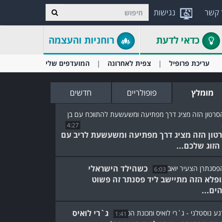
 קשר
נגישות
כדאי לדעת
רוחניות והעצמה
עריכת פרופיל
צפית לאחרונה
המועדפים שלי
מומלץ
פופולריים
חדשים
4:27
טון הזה מציג דרך מפתיעה ומשעשעת לריב עם
 הזוג שלכם...
כשהילד הישראלי
6:03
פלא הזה מתיישב ליד פסנתר זה פשוט
ים...
ג`רי לואיס
1:41