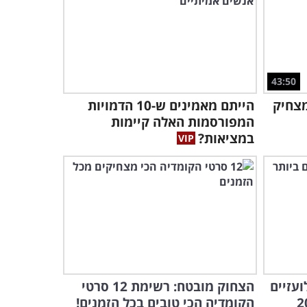
מוזיקלי מקסים!
2:40
המלחין היהודי שאיחד את כל
הסולמות
43:50
מצחיק
הייתם מאמינים ש-10 הדמויות
4:41
המפורסמות האלה קיימות
גיטרה ביד, חצוצרה בפה -
במציאות?
מופע מגניב ומיוחד!
2:42
זהירות, עודף בריאות יכול
להרוג - מערכון נוסטלגי!
2:56
ם הלועזיים
הצחוק מובטח: רשימת 12 סרטי
הקומדיה הכי טובים בכל הזמנים!