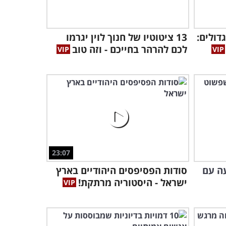
הגשש החיוור במערכון
הפלפילו - קלאסי!
דולים:
13 ציטוטיו של חנוך לוין יגרמו
5:07
לכם להרהר בחייכם - וזה טוב
הרבנים המזמרים שהדהימו
את כל מדינת ישראל!
2:31
דני קיי ולואי ארמסטרונג
בהופעה בלתי נשכחת
3:52
23:07
לא תאמינו איך בית החולים
ה עם
סודות הפסיפסים היהודיים בארץ
שערי צדק נלחם בחיידקים!
ישראל - היסטוריה מרתקת!
3:35
חמש על אחד - שיתוף פעולה