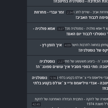
ונת הכתיבה - נוסטלגיה במיטבה!
זמר עברי - מחרוזת
2:34
ימה לכבוד האביב!
אמא פולניה -
3:27
 נוסטלגי לכבוד יום האם!
איך הזמן רץ -
4:09
קס של נוסטלגיה!
נוסטלגיה
2:27
טבה: מתי כספי מסביר איך עושים ספונג`ה!
נוסטלגיה
5:36
טבה - אנדי וויליאמס וריי צ`ארלס בקטע בלתי
ח!
42:45