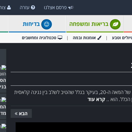
פרסם אצלנו
עזרה
צור
בריאות ומשפחה
בדיחות
יולים וטבע
אומנות ובמה
טכנולוגיה ומחשבים
הסר
בני
ויקטור בורגה הוא אחד הבדרנים והפסנתרנים החשובים של המאה ה-20, בעיקר בגלל שהטיב לשלב בין נגינה קלאסית
הכלל. הוא ..
קרא עוד
המו
מדה
הבא