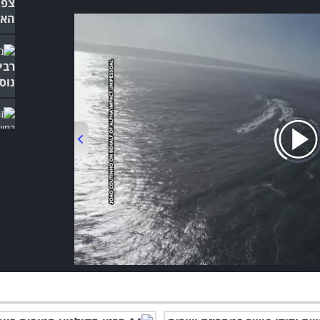
צפו
האה
רבי
נוס
הזו
מקו
במי
ובל
00:00
/
01:37