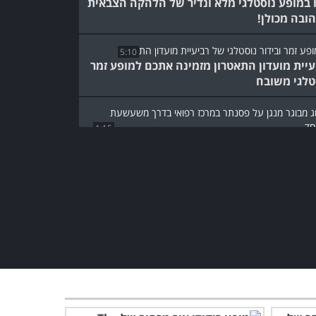
 במופע נוסטלגי מלא ונדיר של הלהקה הצבאית
ובה מכולן!
5:10
עיית מועדון התאטרון מזמינה אתכם למופע זמר
טלגי משובח
1:15
ג המשעשע הזה מראה שאפשר ליהנות בכל זמן,
ם וגיל!
נוסטלגיה
1:07:46
טבה: צמד הדודאים במופע שירים משובח
תי נשכח
המופע הסוחף של שני הנגנים
המוכשרים האלה עשה לי את
היום!
1:24:39