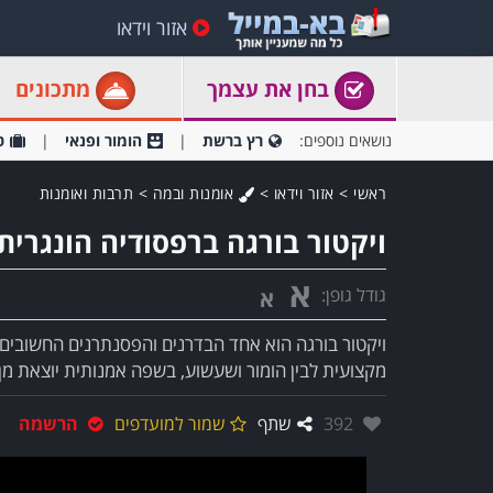
אזור וידאו
בחן את עצמך
מתכונים
נושאים נוספים:
רץ ברשת
הומור ופנאי
ט
ראשי
>
אזור וידאו
>
אומנות ובמה
>
תרבות ואומנות
ויקטור בורגה ברפסודיה הונגרית
א
גודל גופן:
א
מקצועית לבין הומור ושעשוע, בשפה אמנותית יוצאת מן 
אהבו:
392
שתף
שמור למועדפים
הרשמה