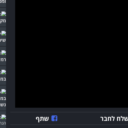
ומכ
מקס
שיר
רמי
במי
במי
נשכ
לח לחבר
שתף