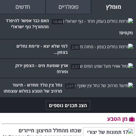
מומלץ
פופולריים
חדשים
האם כבר אפשר להיפרד
10:40
מהחורף? נוף ישראלי
מקסים!
למי שלא יצא - זרימת נחלים
2:05
בצפון...
ארץ שופעת מים - הצפון ירוק
2:21
ופורח!
נחל צין נולד מחדש - תיעוד
2:47
מרהיב של הטבע במלוא עוצמתו
הצג תכנים נוספים
מן הטבע
שכחו מהחלל החיצון: חייזרים