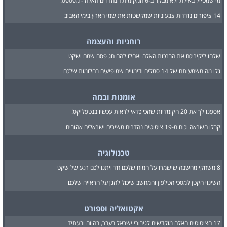
מי שמטייל באילת ולא מבקר ב-6 המקומות הנהדרים האלה - מפספס!
14 ציפורים נודדות צבעוניות שמקשטות את שמי הארץ בימי האביב
רוחניות והעצמה
שלחו ליקיריכם את הברכות האלה ואחלו להם חג פסח שמח ושקט
גלו מה משמעותם של 14 סמלים ודימויים שמופיעים בחלומות שלכם
אומנות ובמה
אספנו לך את 20 הקומדיות שהכי כדאי לראות עכשיו בנטפליקס!
קבלו השראה וכוח מ-19 ציטוטים נהדרים משירים ישראלים אהובים
טכנולוגיה
8 משחקי מחשבה שישמרו על המוח שלכם חד ויתנו לכם רגע של שקט
השינוי הקטן למסכי הטלפון והמחשב שיכול להגן על הראייה שלכם
אקטואליה וספורט
17 הציטוטים האלה מוקדשים לגיבורי ישראל בעבר, בהווה ובעתיד