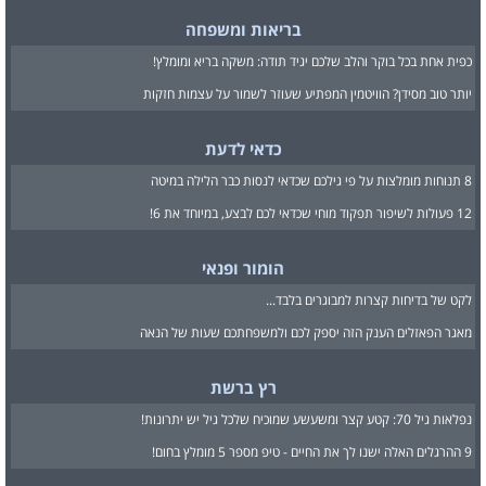
בריאות ומשפחה
כפית אחת בכל בוקר והלב שלכם יגיד תודה: משקה בריא ומומלץ!
יותר טוב מסידן? הוויטמין המפתיע שעוזר לשמור על עצמות חזקות
כדאי לדעת
8 תנוחות מומלצות על פי גילכם שכדאי לנסות כבר הלילה במיטה
12 פעולות לשיפור תפקוד מוחי שכדאי לכם לבצע, במיוחד את 6!
הומור ופנאי
לקט של בדיחות קצרות למבוגרים בלבד...
מאגר הפאזלים הענק הזה יספק לכם ולמשפחתכם שעות של הנאה
רץ ברשת
נפלאות גיל 70: קטע קצר ומשעשע שמוכיח שלכל גיל יש יתרונות!
9 ההרגלים האלה ישנו לך את החיים - טיפ מספר 5 מומלץ בחום!