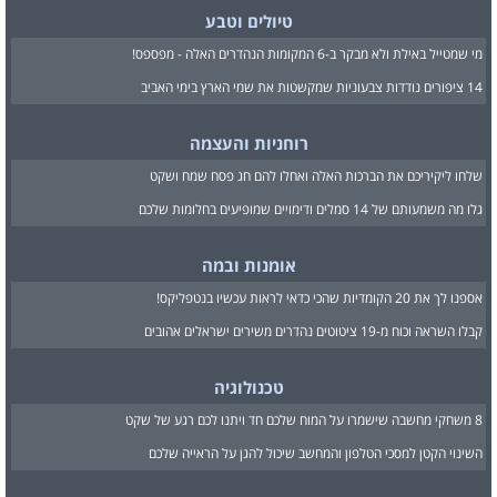
טיולים וטבע
מי שמטייל באילת ולא מבקר ב-6 המקומות הנהדרים האלה - מפספס!
14 ציפורים נודדות צבעוניות שמקשטות את שמי הארץ בימי האביב
רוחניות והעצמה
שלחו ליקיריכם את הברכות האלה ואחלו להם חג פסח שמח ושקט
גלו מה משמעותם של 14 סמלים ודימויים שמופיעים בחלומות שלכם
אומנות ובמה
אספנו לך את 20 הקומדיות שהכי כדאי לראות עכשיו בנטפליקס!
קבלו השראה וכוח מ-19 ציטוטים נהדרים משירים ישראלים אהובים
טכנולוגיה
8 משחקי מחשבה שישמרו על המוח שלכם חד ויתנו לכם רגע של שקט
השינוי הקטן למסכי הטלפון והמחשב שיכול להגן על הראייה שלכם