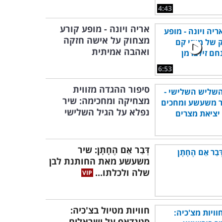
4:43
אריה ויונה - מופע קורע
מצחוק על אישה חזקה
ואהבה אמיתית
6:53
סיפור ההגדה מזווית
מצחיקה ומחכימה: שיר
נפלא על הגיל השלישי
דְּבַר אֵם הֶחָתָן: שיר
משעשע מאת החותנת לבן
שלה ולכלתו...
חוויות מטיול בצ'כיה:
סטנדאפ על ישראלים