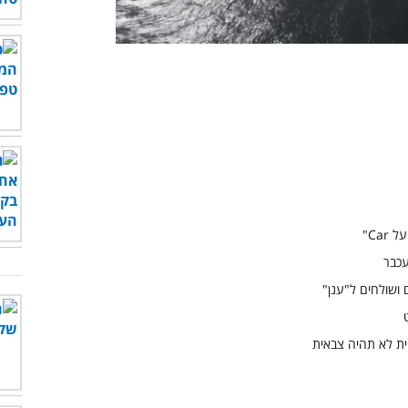
00:00
/
01:37