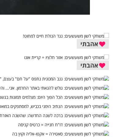
אהבתי
אהבתי