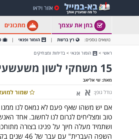
אזור וידאו
בחן את עצמך
מתכונים
נושאים נוספים:
רץ ברשת
הומור ופנאי
ט
ראשי
>
הומור ופנאי
>
בדיחות ומצחיקים
15 משחקי לשון משעשעים במיוחד
מאת:
שי אליאב
א
שמור למועד
גודל גופן:
א
אם יש משהו שאף פעם לא נמאס לנו ממנו 
טוב ומצליחים לגרום לנו לחשוב. אחד האנש
ושתמיד מעלה חיוך על פנינו בצורה מתוחכמת
השפה העברית" 