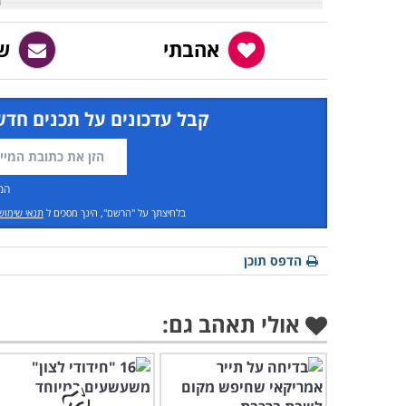
אהבתי
ש
קבל עדכונים על תכנים חדש
המ
בלחיצתך על "הרשם", הינך מסכים ל
תנאי שימוש
הדפס תוכן
אולי תאהב גם: