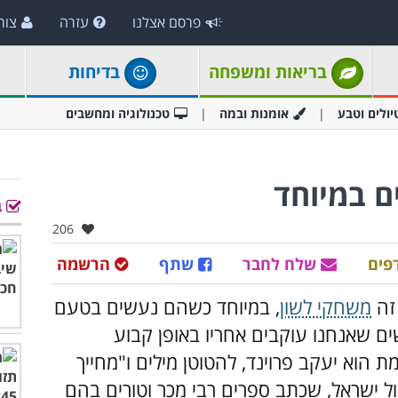
פרסם אצלנו
עזרה
צור
בריאות ומשפחה
בדיחות
יולים וטבע
אומנות ובמה
טכנולוגיה ומחשבים
ב
אהבו:
206
פים
שלח לחבר
שתף
הרשמה
זה
משחקי לשון
,
במיוחד כשהם נעשים בטעם
ים שאנחנו עוקבים אחריו באופן קבוע
 הוא יעקב פרוינד, להטוטן מילים ו"מחייך
עם עבר של 46 שנים בקול ישראל, שכתב ספרים רבי מכר וטורים בהם