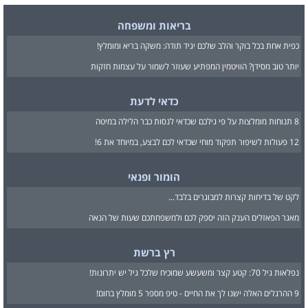
בריאות ומשפחה
כפית אחת בכל בוקר והלב שלכם יגיד תודה: משקה בריא ומומלץ!
יותר טוב מסידן? הוויטמין המפתיע שעוזר לשמור על עצמות חזקות
כדאי לדעת
8 תנוחות מומלצות על פי גילכם שכדאי לנסות כבר הלילה במיטה
12 פעולות לשיפור תפקוד מוחי שכדאי לכם לבצע, במיוחד את 6!
הומור ופנאי
לקט של בדיחות קצרות למבוגרים בלבד...
מאגר הפאזלים הענק הזה יספק לכם ולמשפחתכם שעות של הנאה
רץ ברשת
נפלאות גיל 70: קטע קצר ומשעשע שמוכיח שלכל גיל יש יתרונות!
9 ההרגלים האלה ישנו לך את החיים - טיפ מספר 5 מומלץ בחום!