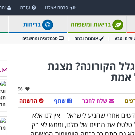
פרסם אצלנו
עזרה
צור
בריאות ומשפחה
בדיחות
יולים וטבע
אומנות ובמה
טכנולוגיה ומחשבים
גלל הקורונה? מצגת
ב
 אמת
אהבו:
56
פים
שלח לחבר
שתף
הרשמה
חודשים אחרי שהתגלה בעולם ו-9 חודשים אחרי שהגיע לישראל – אין לנו אלא
לטלו את החיים של כולנו, וממש לא רק
אלא גם סתם כך ברמה היומיומית הפשוטה