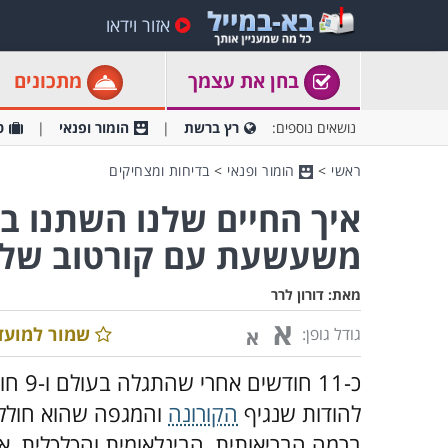
אזור וידאו
בחן את עצמך
מתכונים
נושאים נוספים:
רץ ברשת
הומור ופנאי
ט
ראשי
>
הומור ופנאי
>
בדיחות ומצחיקים
איך החיים שלנו השתנו ב
משעשעת עם קורטוב של
מאת:
דורון לרר
א
שמור למועד
גודל גופן:
א
כ-11 
להודות שנגיף
הקורונה
והמגפה שהוא חולל ט
ברמה הבריאותית, הבינלאומית והכלכלית, 