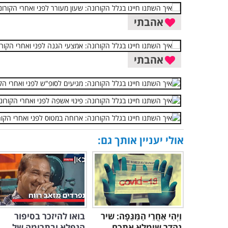
אהבתי
אהבתי
אולי יעניין אותך גם:
וַיְהִי אַחֲרֵי הַמַּגֵּפָה: שיר
בואו להיזכר בסיפור
נהדר שימלא אתכם
הנפלא ובתרומה של