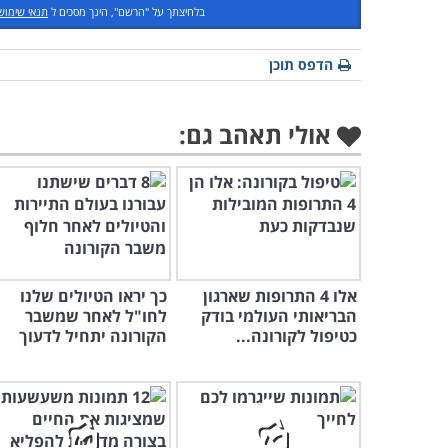
בלחיצתך על "הרשם", הינך מסכים ל
תנאי שימוש
הדפס תוכן
אולי תאהב גם:
אלו 4 התרופות שארגון
כך יראו הטיולים שלנו
הבריאותי העולמי בודק
לחו"ל לאחר שמשבר
כטיפול לקורונה...
הקורונה יתחיל לדעוך