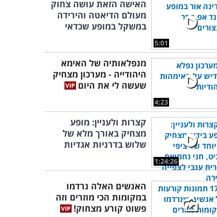
האישה הזאת עושה צחוק
מעולם הדיאטה והירידה
במשקל במופע שכדאי
5:01
מנפלאותיה של האימא
היהודייה - מערכון מצחיק
שעשה לי את היום
4:23
קצרות ולעניין: מופע
מצחיק באורך מלא של
שלוש בדרניות אגדיות
1:24:26
האנשים האלה נרדמו
במקומות הכי מוזרים וזה
פשוט קורע מצחוק!