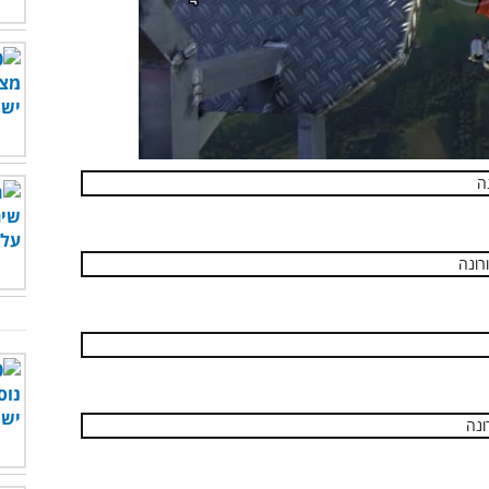
00:00
/
04:06