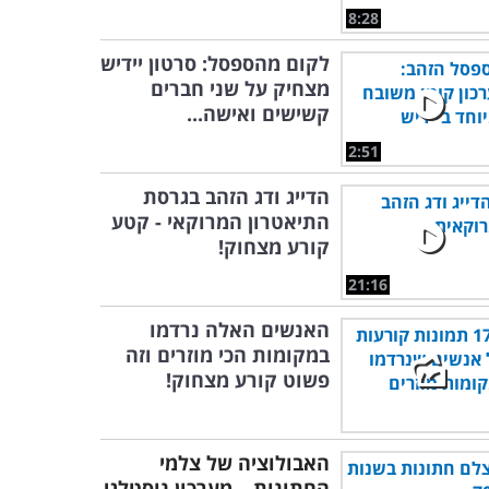
8:28
לקום מהספסל: סרטון יידיש
מצחיק על שני חברים
קשישים ואישה...
2:51
הדייג ודג הזהב בגרסת
התיאטרון המרוקאי - קטע
קורע מצחוק!
21:16
האנשים האלה נרדמו
במקומות הכי מוזרים וזה
פשוט קורע מצחוק!
האבולוציה של צלמי
החתונות – מערכון נוסטלגי