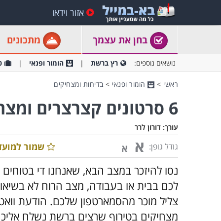
אזור וידאו
בחן את עצמך
מתכונים
נושאים נוספים:
רץ ברשת
הומור ופנאי
ט
ראשי
>
הומור ופנאי
>
בדיחות ומצחיקים
6 סרטונים קצרצרים ומצחיקים שיעשו לכם את היום
עורך:
דורון לרר
א
שמור למועד
גודל גופן:
א
נסו להיזכר במצב הבא, שאנחנו די בטוחים
לכם בבית או בעבודה, מצב הרוח לא בשיא
צליל מוכר מהסמארטפון שלכם. הודעת וואט
מצחיקים בטירוף שרצים ברשת נשלח אליכם 