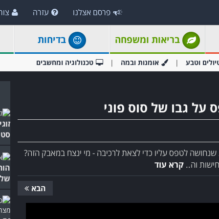
פרסם אצלנו
עזרה
צור
בריאות ומשפחה
בדיחות
יולים וטבע
אומנות ובמה
טכנולוגיה ומחשבים
על גבו של סוס פוני
זוגי
סטנ
ת שנחושה לטפס עליו כדי לצאת לרכיבה - מי ינצח במאבק הזה?
ישות וה..
קרא עוד
הור
של 
הבא