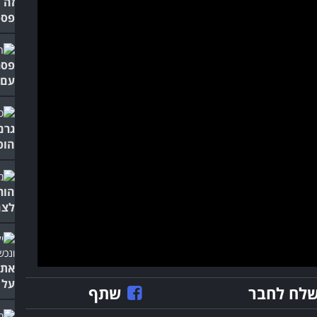
זה 
פספ
פסג
עם 
גרם
הופ
הור
לצח
אתם
על 
לח לחבר
שתף