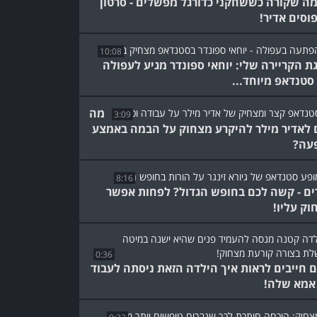
מה שקורה כששחקני כדורגל מפשלים - סרטון
וסים אדיר!
10:08
ת הקריירה שלי: יוחאי ספונדר מגיע לעפולה
סטנדאפ מיוחד...
מה
3:09
 לאדיר מילר להיקרע מצחוק על הבמה באמצע
עה?
8:16
ים - קשה לכם בחופש הגדול? לפחות אפשר
וק עליו!
0:36
 חייבים לראות איך הילדה הזאת ניסתה לעבוד
אמא שלה!