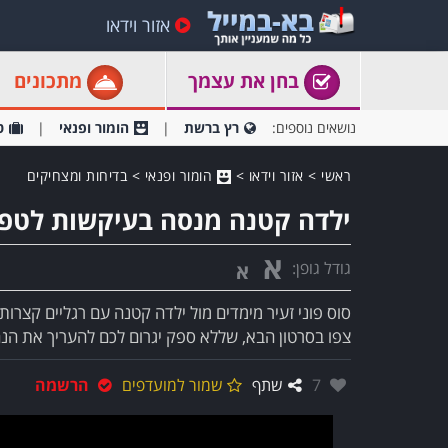
אזור וידאו
בחן את עצמך
מתכונים
נושאים נוספים:
רץ ברשת
הומור ופנאי
ט
ראשי
>
אזור וידאו
>
הומור ופנאי
>
בדיחות ומצחיקים
ילדה קטנה מנסה בעיקשות לטפס 
א
גודל גופן:
א
סוס פוני זעיר מימדים מול ילדה קטנה עם רגליים קצרו
צפו בסרטון הבא, שללא ספק יגרום לכם להעריך את הנח
אהבו:
7
שתף
שמור למועדפים
הרשמה