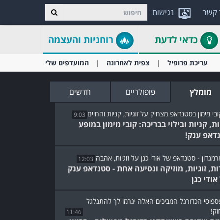
 קשר
נגישות
כדאי לדעת
רוחניות והעצמה
עריכת פרופיל
צפית לאחרונה
המועדפים שלי
מומלץ
פופולריים
חדשים
9:03
ות, קניות ובילוי בבריכה: קובי מימון במופע
דאפ ענק!
12:03
ות, זוגיות, מוזיקה ונסיעה אחת - סטנדאפ ענק
אודי כגן
11:46