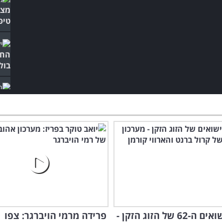
מצח
טיפ
החק
בול
אתם
כשמ
יום הנישואים ה-62 של הזוג הזקן -
פרידה מרמי הויברגר: צפו