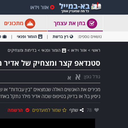
אזור וידאו
בחן את עצמך
מתכונים
נושאים נוספים:
רץ ברשת
הומור ופנאי
ט
ראשי
>
אזור וידאו
>
הומור ופנאי
>
בדיחות ומצחיקים
סטנדאפ קצר ומצחיק של אדיר מ
א
גודל גופן:
א
מכירים את האנשים האלה שנמצאים "בין עבודות" או ש
ניסיון בו? אז בדיוק בטיפוס שכזה אדיר מילר נתקל באח
אהבו:
78
שתף
שמור למועדפים
הרשמה