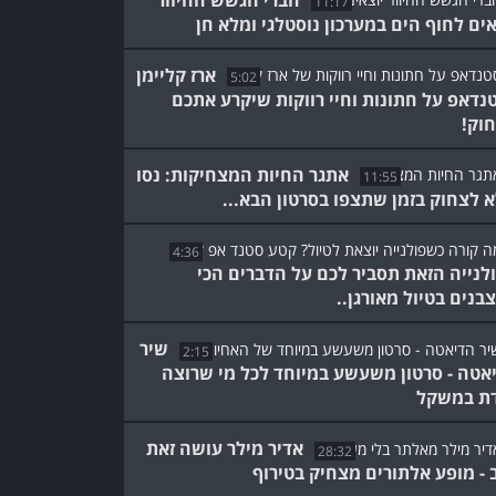
חברי הגשש החיוור
11:17
אים לחוף הים במערכון נוסטלגי ומלא חן
ארז קליימן
5:02
נדאפ על חתונות וחיי רווקות שיקרע אתכם
וק!
אתגר החיות המצחיקות: נסו
11:55
 לצחוק בזמן שתצפו בסרטון הבא...
4:36
לנייה הזאת תסביר לכם על הדברים הכי
בנים בטיול מאורגן..
שיר
2:15
אטה - סרטון משעשע במיוחד לכל מי שרוצה
ת במשקל
אדיר מילר עושה זאת
28:32
 - מופע אלתורים מצחיק בטירוף