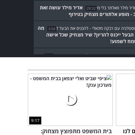
אדיר מילר עושה זאת
28:32
 - מופע אלתורים מצחיק בטירוף
מה
3:56
הבעל ייכנס להריון? שיר מצחיק שכל אישה
ח לשמוע!
9:03
ות, קניות ובילוי בבריכה: קובי מימון במופע
דאפ ענק!
מה הקשר בין מוזיקה מודרנית
לארוחת חג? סטנדאפ של אודי
כגן
3:40
אופטימיות ישראלית: דניאל
כהן בסטנדאפ על המצב בהווה
9:17
ובעתיד
 לנו
בית המשפט מתפוצץ מצחוק:
9:19