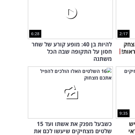
איך הבנתי שאני מזדקן? סטנד
אפ גס ופרוע במיוחד של שחר
חסון
17:29
6:28
2:17
חוזרים לבית הספר עם חיוך:
צחק
להיות בן 40: מופע קורע של שחר
סטנד אפ קורע מצחוק של
ראות!
חסון על התקופה שבה הכל
אדיר מילר
משתנה
3:44
עם המסר של השיר הפרודי
על הלהיט הענק הזה כל הורה
יזדהה...
2:32
מופע הסטנד-אפ המצוין הזה
יספק לכם חצי שעה של צחוק
9:35
על החיים
27:24
יש
כשבעל מפנק את אשתו ועד 15
אי
שלטים מצחיקים שיעשו לכם את
הכלב הרעב והמקסים הזה