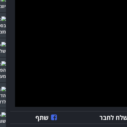
יוצ
בסט
מצח
שלא
הפו
מעצ
הדי
לרד
לח לחבר
שתף
שוב