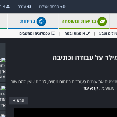
פרסם אצלנו
עזרה
צור
בריאות ומשפחה
בדיחות
יולים וטבע
אומנות ובמה
טכנולוגיה ומחשבים
ילר על עבודה וכתיבה
אין
מהס
מציגים את עצמם כעובדים בתחום מסוים, למרות שאין להם שום
ד ממופעי..
קרא עוד
עוד
הבא
אדי