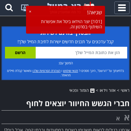
פתח
תפריט
הצטרף בחינם לשירות
קבל עדכונים על תכנים חדשים ישירות לתיבת המייל שלך!
המשך עם:
בלחיצתך על "הרשם", הינך מסכים ל
תנאי שימוש
ו
הצהרת הפרטיות שלנו
ומאשר קבלת מיילים
מהאתר.
ראשי
>
אזור וידאו
>
הומור ופנאי
חברי הגשש החיוור יוצאים לחוף
א
א
אנחנו רגילים לראות משגיחי כשרות במסעדות ובבתי קפה, אבל בים?!