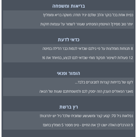
בריאות ומשפחה
כפית אחת בכל בוקר והלב שלכם יגיד תודה: משקה בריא ומומלץ!
יותר טוב מסידן? הוויטמין המפתיע שעוזר לשמור על עצמות חזקות
כדאי לדעת
8 תנוחות מומלצות על פי גילכם שכדאי לנסות כבר הלילה במיטה
12 פעולות לשיפור תפקוד מוחי שכדאי לכם לבצע, במיוחד את 6!
הומור ופנאי
לקט של בדיחות קצרות למבוגרים בלבד...
מאגר הפאזלים הענק הזה יספק לכם ולמשפחתכם שעות של הנאה
רץ ברשת
נפלאות גיל 70: קטע קצר ומשעשע שמוכיח שלכל גיל יש יתרונות!
9 ההרגלים האלה ישנו לך את החיים - טיפ מספר 5 מומלץ בחום!