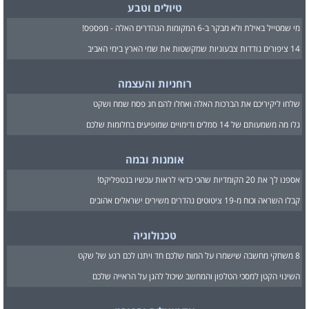
טיולים וטבע
מי שמטייל באילת ולא מבקר ב-6 המקומות הנהדרים האלה - מפספס!
14 ציפורים נודדות צבעוניות שמקשטות את שמי הארץ בימי האביב
רוחניות והעצמה
שלחו ליקיריכם את הברכות האלה ואחלו להם חג פסח שמח ושקט
גלו מה משמעותם של 14 סמלים ודימויים שמופיעים בחלומות שלכם
אומנות ובמה
אספנו לך את 20 הקומדיות שהכי כדאי לראות עכשיו בנטפליקס!
קבלו השראה וכוח מ-19 ציטוטים נהדרים משירים ישראלים אהובים
טכנולוגיה
8 משחקי מחשבה שישמרו על המוח שלכם חד ויתנו לכם רגע של שקט
השינוי הקטן למסכי הטלפון והמחשב שיכול להגן על הראייה שלכם