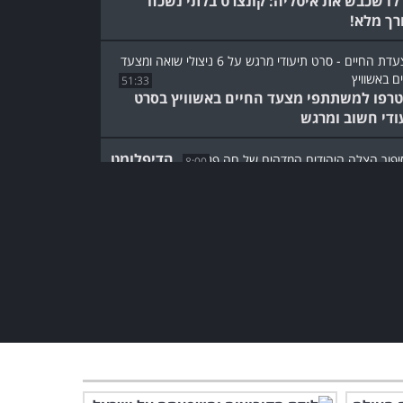
לו שכבש את איטליה: קונצרט בלתי נשכח
רך מלא!
51:33
רפו למשתתפי מצעד החיים באשוויץ בסרט
ודי חשוב ומרגש
הדיפלומט
8:00
ני שהציל אלפי יהודים: סיפור הצלה מדהים
תיע...
5:31
קורה במוח כשיש לכם מילה "על קצה הלשון"
יכרון נתקע?
רגע של נחת בשווייץ - צפו
בפינות החמד של מדינה יפה
במיוחד!
9:45