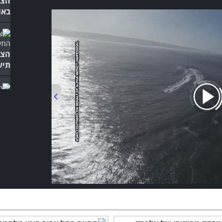
הצ'
באו
הצט
תיע
הסי
ומפ
מה 
והז
00:00
/
01:37