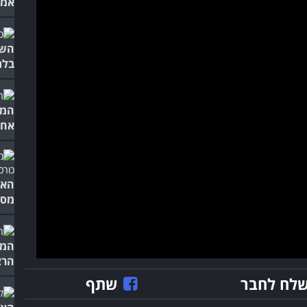
אמי
השו
בלת
המו
אחרי 0
האם
מסק
המד
הרצ
לח לחבר
שתף