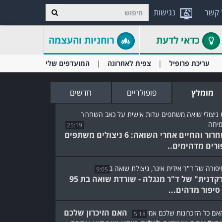
 קשר
נגישות
כדאי לדעת
רוחניות והעצמה
עריכת פרופיל
צפית לאחרונה
המועדפים שלי
מומלץ
פופולריים
חדשים
25:19
השחרור והחיים אחרי השואה: 6 ניצולים משתפים
ורים מדהימים..
9:05
"הרקדנית" של ד"ר מנגלה - שורדת שואה בת 95
סיפור מדהים...
האם הזיכרון שלכם
5:18