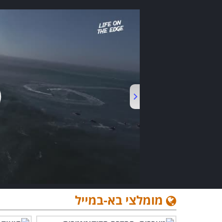
מומלצי בא-במייל