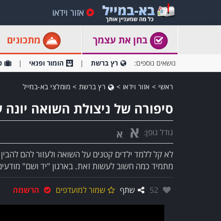
אזור וידאו
בחן את עצמך
מתכונים
נושאים נוספים:
רץ ברשת
הומור ופנאי
ט
ראשי
>
אזור וידאו
>
רץ ברשת
>
מומלצי בא-במייל
סיפורה של ניצולת השואה יונה ע
א
גודל גופן:
א
לא קל ללמד ילדים קטנים על השואה ולעזור להם להבין 
מתמיד כמה חשוב לעשות זאת. בארגון "יד ושם" מודעים
אהבו:
52
שתף
שמור למועדפים
הרשמה