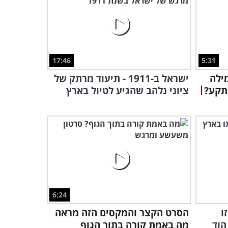
אילו מחלות גורמות לתסמיני
דמנציה?
6:23
נקודה למחשבה על שמחת
תורה בצל המלחמה - סרטון
17:46
5:31
מרגש!
ילה
ישראל ב-1911 - תיעוד מרתק של
3:21
נתקע?
ציוני נלהב שהגיע לטיול בארץ
רק גאונים ינצחו באליפות הזו
– האם אתם חכמים מספיק?
5:07
אתגר לחכמים בלבד: האם
תצליחו לנצח את הווירוס
בחידה הזו?
5:54
6:24
סיפורו של ניצול השואה הזה
ו
הסרט הקצר והמקסים הזה מראה
מלמד לקח חשוב על סליחה
הוד
מה באמת קורה בתוך הגוף
ומחילה...