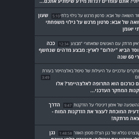
תי? אתם עומדים לגלות מידע שיפתיע אתכם...
שעון
5:10
אה של אבא: סרטון מרגש על גילוי משפחתי
י יאומן
ככה
12:34
סד הביא "יהלום" לארץ: מבצע מדהים שנחשף
6 שנה
3:49
 כורכום הוא התרופה לאלצהיימר? אלו
נות המחקר העדכני...
הדרך
9:47
עית המוכחת לעצור את הזדקנות המוח -
אה מרתקת!
נגן
1:48:58