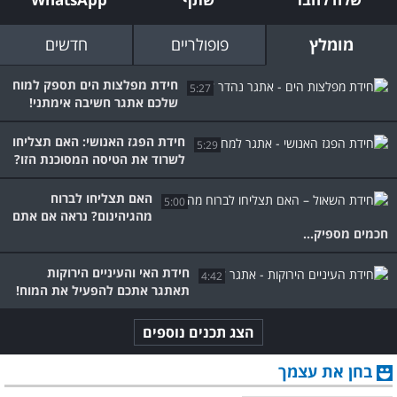
מומלץ
פופולריים
חדשים
חידת מפלצות הים תספק למוח
5:27
שלכם אתגר חשיבה אימתני!
חידת הפגז האנושי: האם תצליחו
5:29
לשרוד את הטיסה המסוכנת הזו?
האם תצליחו לברוח
5:00
מהגיהינום? נראה אם אתם
חכמים מספיק...
חידת האי והעיניים הירוקות
4:42
תאתגר אתכם להפעיל את המוח!
הצג תכנים נוספים
בחן את עצמך