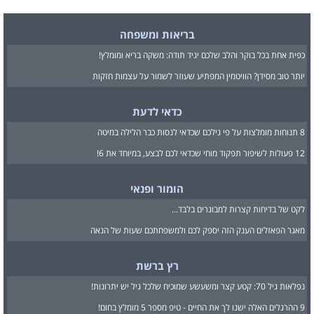
בריאות ומשפחה
כפית אחת בכל בוקר והלב שלכם יגיד תודה: משקה בריא ומומלץ!
יותר טוב מסידן? הוויטמין המפתיע שעוזר לשמור על עצמות חזקות
כדאי לדעת
8 תנוחות מומלצות על פי גילכם שכדאי לנסות כבר הלילה במיטה
12 פעולות לשיפור תפקוד מוחי שכדאי לכם לבצע, במיוחד את 6!
הומור ופנאי
לקט של בדיחות קצרות למבוגרים בלבד...
מאגר הפאזלים הענק הזה יספק לכם ולמשפחתכם שעות של הנאה
רץ ברשת
נפלאות גיל 70: קטע קצר ומשעשע שמוכיח שלכל גיל יש יתרונות!
9 ההרגלים האלה ישנו לך את החיים - טיפ מספר 5 מומלץ בחום!