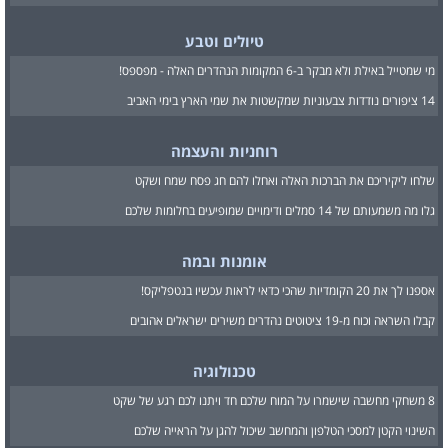
טיולים וטבע
מי שמטייל באילת ולא מבקר ב-6 המקומות הנהדרים האלה - מפספס!
14 ציפורים נודדות צבעוניות שמקשטות את שמי הארץ בימי האביב
רוחניות והעצמה
שלחו ליקיריכם את הברכות האלה ואחלו להם חג פסח שמח ושקט
גלו מה משמעותם של 14 סמלים ודימויים שמופיעים בחלומות שלכם
אומנות ובמה
אספנו לך את 20 הקומדיות שהכי כדאי לראות עכשיו בנטפליקס!
קבלו השראה וכוח מ-19 ציטוטים נהדרים משירים ישראלים אהובים
טכנולוגיה
8 משחקי מחשבה שישמרו על המוח שלכם חד ויתנו לכם רגע של שקט
השינוי הקטן למסכי הטלפון והמחשב שיכול להגן על הראייה שלכם