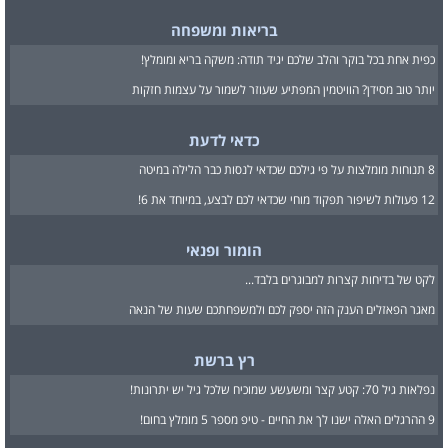
בריאות ומשפחה
כפית אחת בכל בוקר והלב שלכם יגיד תודה: משקה בריא ומומלץ!
יותר טוב מסידן? הוויטמין המפתיע שעוזר לשמור על עצמות חזקות
כדאי לדעת
8 תנוחות מומלצות על פי גילכם שכדאי לנסות כבר הלילה במיטה
12 פעולות לשיפור תפקוד מוחי שכדאי לכם לבצע, במיוחד את 6!
הומור ופנאי
לקט של בדיחות קצרות למבוגרים בלבד...
מאגר הפאזלים הענק הזה יספק לכם ולמשפחתכם שעות של הנאה
רץ ברשת
נפלאות גיל 70: קטע קצר ומשעשע שמוכיח שלכל גיל יש יתרונות!
9 ההרגלים האלה ישנו לך את החיים - טיפ מספר 5 מומלץ בחום!