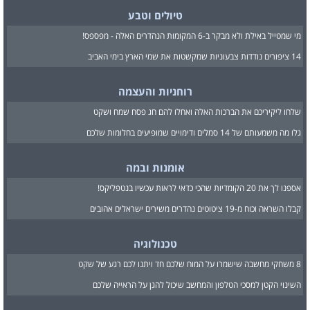
טיולים וטבע
מי שמטייל באילת ולא מבקר ב-6 המקומות הנהדרים האלה - מפספס!
14 ציפורים נודדות צבעוניות שמקשטות את שמי הארץ בימי האביב
רוחניות והעצמה
שלחו ליקיריכם את הברכות האלה ואחלו להם חג פסח שמח ושקט
גלו מה משמעותם של 14 סמלים ודימויים שמופיעים בחלומות שלכם
אומנות ובמה
אספנו לך את 20 הקומדיות שהכי כדאי לראות עכשיו בנטפליקס!
קבלו השראה וכוח מ-19 ציטוטים נהדרים משירים ישראלים אהובים
טכנולוגיה
8 משחקי מחשבה שישמרו על המוח שלכם חד ויתנו לכם רגע של שקט
השינוי הקטן למסכי הטלפון והמחשב שיכול להגן על הראייה שלכם