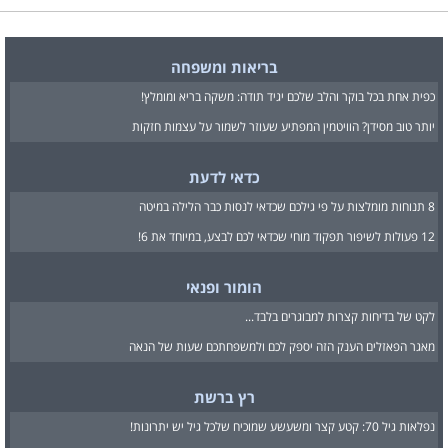
בריאות ומשפחה
כפית אחת בכל בוקר והלב שלכם יגיד תודה: משקה בריא ומומלץ!
יותר טוב מסידן? הוויטמין המפתיע שעוזר לשמור על עצמות חזקות
כדאי לדעת
8 תנוחות מומלצות על פי גילכם שכדאי לנסות כבר הלילה במיטה
12 פעולות לשיפור תפקוד מוחי שכדאי לכם לבצע, במיוחד את 6!
הומור ופנאי
לקט של בדיחות קצרות למבוגרים בלבד...
מאגר הפאזלים הענק הזה יספק לכם ולמשפחתכם שעות של הנאה
רץ ברשת
נפלאות גיל 70: קטע קצר ומשעשע שמוכיח שלכל גיל יש יתרונות!