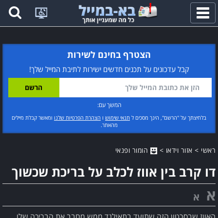
פתח
תפריט
הצטרף בחינם לשירות
קבל עדכונים על תכנים חדשים ישירות לתיבת המייל שלך!
המשך עם:
בלחיצתך על "הרשם", הינך מסכים ל
תנאי שימוש
ו
הצהרת הפרטיות שלנו
ומאשר קבלת מיילים
מהאתר.
ראשי
>
אזור וידאו
>
הומור ופנאי
דו קרב בין אווז לכלב על בריכת שכשוך
א
א
האווז שבסרטון הזה שתועד בתאילנד ממש מחבב את הבריכה שלו,