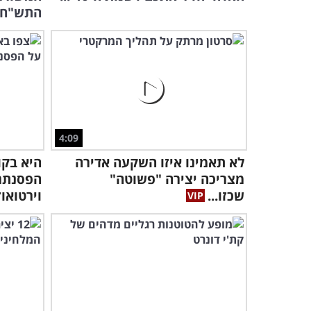
התש"ח
4:09
לא תאמינו איזו השקעה אדירה
היא בקו
מצריכה יצירה "פשוטה"
הפסנתר,
שכזו...
וירטואוז