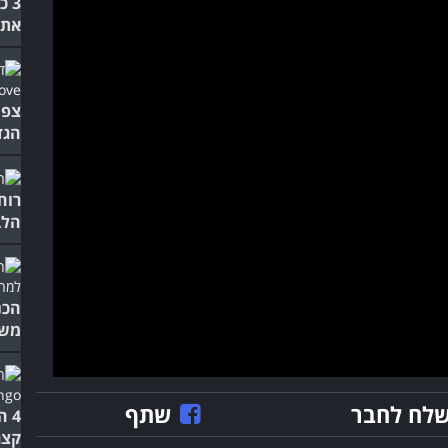
3 
את 
צפו
הגד
רוח
הלב
הכנ
משע
לח לחבר
שתף
4 
קצר