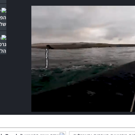
הפס
שלה
גרס
הלב