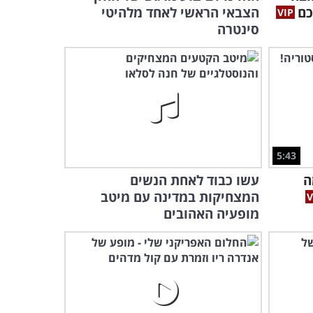
כם
הצבאי הראשי לאחד מלהיטי
זוהי כנראה הגרסה המתוקה
סינטרה
ביותר ששמענו לשירי דיסני
האהובים
6:01
מוצרט הקטן: הפסנתרן הזה
ידהים אתכם גם בכישרונו וגם
בגילו
8:15
5:43
אתם מוזמנים ליהנות ממופע
ה
עשו כבוד לאחת הנשים
מוזיקה משובח של פסנתרן
המצחיקות במדינה עם מיטב
צרפתי אהוב
1:51:29
מופעיה האהובים
הפסנתרנית הישראלית הזו
רוצה להקדיש לכם שיר אהוב
במיוחד...
3:44
2 נגני הכינור האלו רוצים