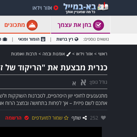
אזור וידאו
בחן את עצמך
מתכונים
נושאים נוספים:
רץ ברשת
הומור ופנאי
ט
ראשי
>
אזור וידאו
>
אומנות ובמה
>
תרבות ואומנות
כנרית מבצעת את "הריקוד של זור
א
גודל גופן:
א
מתגעגעים לחופי יוון היפהפיים, לטברנות השוקקות ול
אתכם לשם פיזית – אך לפחות בתחושה ובמצב הרוח אנח
אהבו:
252
שתף
שמור למועדפים
הרשמה