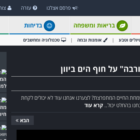
פרסם אצלנו
עזרה
צור
בריאות ומשפחה
בדיחות
יולים וטבע
אומנות ובמה
טכנולוגיה ומחשבים
בה" על חוף הים ביוון
המו
למח
שמחת החיים המתפרצת? לצערנו אנחנו עוד לא יכולים לקחת
נו בהחלט יכול..
קרא עוד
מוז
חיו
הבא