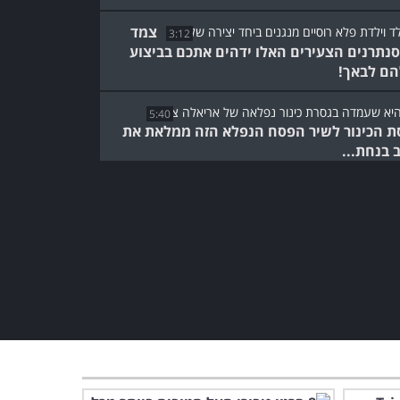
צמד
3:12
נתרנים הצעירים האלו ידהים אתכם בביצוע
ם לבאך!
5:40
ת הכינור לשיר הפסח הנפלא הזה ממלאת את
 בנחת...
מופע הבמה הנפלא הזה ייקח
אתכם לקפיצה קטנה למקסיקו
הקסומה
3:33
יכול להיות שזו המוזיקה היפה
והמרגשת ביותר שנכתבה על
השואה...
5:18
קונצ'רטו לפסנתר ובקבוקים:
צפו בביצוע מרהיב לקלאסיקה