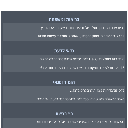
בריאות ומשפחה
כפית אחת בכל בוקר והלב שלכם יגיד תודה: משקה בריא ומומלץ!
יותר טוב מסידן? הוויטמין המפתיע שעוזר לשמור על עצמות חזקות
כדאי לדעת
8 תנוחות מומלצות על פי גילכם שכדאי לנסות כבר הלילה במיטה
12 פעולות לשיפור תפקוד מוחי שכדאי לכם לבצע, במיוחד את 6!
הומור ופנאי
לקט של בדיחות קצרות למבוגרים בלבד...
מאגר הפאזלים הענק הזה יספק לכם ולמשפחתכם שעות של הנאה
רץ ברשת
נפלאות גיל 70: קטע קצר ומשעשע שמוכיח שלכל גיל יש יתרונות!