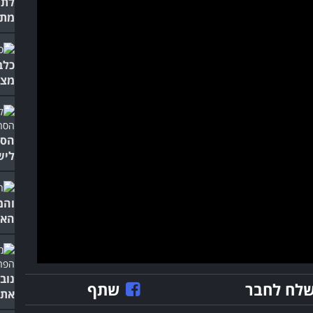
לתי
מתל
כלב
מצח
הסר
ליש
והמ
האד
נוב
לח לחבר
שתף
את 