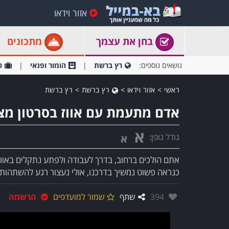
אזור וידאו
בחן את עצמך
מתכונים
נושאים נוספים:
רץ ברשת
הומור ופנאי
ט
ראשי
>
אזור וידאו
>
רץ ברשת
>
רץ ברשת
אדם מתעמת עם אווז בסרטון מצ
א
גודל גופן:
א
אתם הולכים ברחוב, בדרך לעבודה ולפתע נתקלים באווז 
כנראה פשוט נמשיך בדרכנו, אולי נעצור רגע להשתהות 
אהבו:
394
שתף
שמור למועדפים
הרשמה