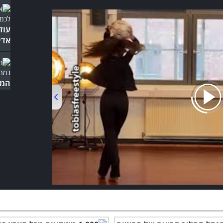
עוד
אדי
המת
הור
00:00
/
01:01