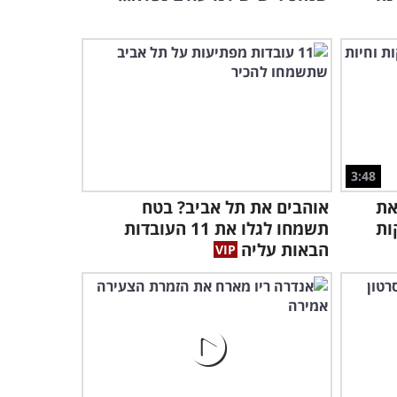
ילדים זה שמחה? לא לפי
גיורא זינגר, אבא טרי שצוחק
על הורות
9:01
3:48
את
אוהבים את תל אביב? בטח
ות
תשמחו לגלו את 11 העובדות
הבאות עליה