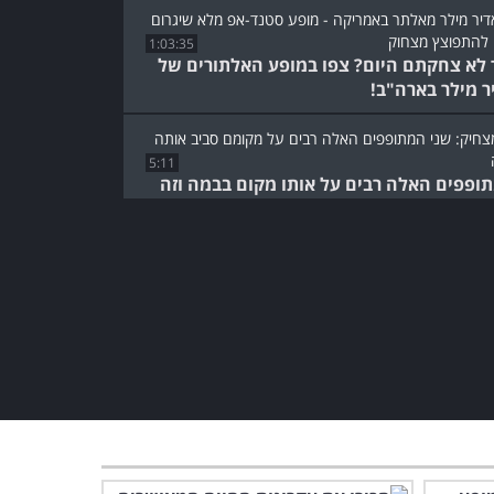
1:03:35
 לא צחקתם היום? צפו במופע האלתורים של
ר מילר בארה"ב!
5:11
ופפים האלה רבים על אותו מקום בבמה וזה
ס מצחוק!
הפתרון של מורים באוסטרליה
נגד הורים מציקים - בקרוב
אצלנו?
1:47
חשבת שחתולים מפחדים
מכלבים? הסרטון המצחיק
הזה מוכיח שטעית!
3:14
המצרי העצבני מדבר על