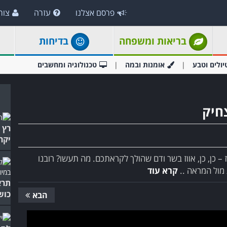
פרסם אצלנו
עזרה
צור
בריאות ומשפחה
בדיחות
יולים וטבע
אומנות ובמה
טכנולוגיה ומחשבים
חיק
רץ 
יקר
– כן, כן, אווז בשר ודם שהולך לקראתכם. מה תעשו? רובנו
מול המראה ..
קרא עוד
תרא
כוש
הבא