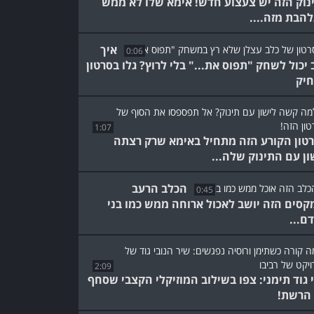
נוק הזה יש צעצוע חדש! אימא שלו לא ממש
הבת מזה....
איך
0:06
 יכול לשחק "תפוס את..." בלי לרוץ? גלו בסרטון
יק
1:07
טון הקורע הזה מתחיל באימא שרק רצתה
ון עם התינוק שלה...
הכלב הרעב
0:45
קסים הזה יושב לאכול ארוחה ממש כמו בני
ם...
2:09
י גוד תימני: צפו בשילוב המוזיקלי הקצבי שסחף
הרשת!