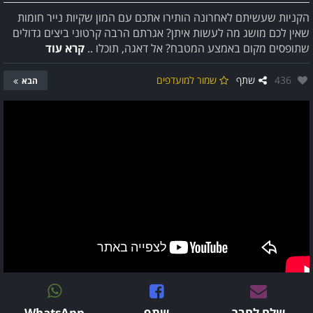
הקניות שעשיתם לאחרונה הותירו אתכם עם המון שקיות נייר חומות
שאין לכם מושג מה לעשות איתן? אגרתם הרבה קרטוני ביצים גדולים
שתופסים מקום באמצע המטבח? אל דאגה, תוכלו ..
קרא עוד
אהבו:
436
שתף
שמור למועדפים
הבא
שלח לחבר
שתף
WhatsApp