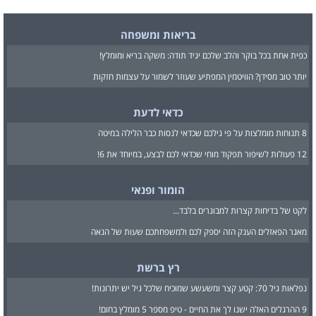
בריאות ומשפחה
כפית אחת בכל בוקר והלב שלכם יגיד תודה: משקה בריא ומומלץ!
יותר טוב מסידן? הוויטמין המפתיע שעוזר לשמור על עצמות חזקות
כדאי לדעת
8 תנוחות מומלצות על פי גילכם שכדאי לנסות כבר הלילה במיטה
12 פעולות לשיפור תפקוד מוחי שכדאי לכם לבצע, במיוחד את 6!
הומור ופנאי
לקט של בדיחות קצרות למבוגרים בלבד...
מאגר הפאזלים הענק הזה יספק לכם ולמשפחתכם שעות של הנאה
רץ ברשת
נפלאות גיל 70: קטע קצר ומשעשע שמוכיח שלכל גיל יש יתרונות!
9 ההרגלים האלה ישנו לך את החיים - טיפ מספר 5 מומלץ בחום!