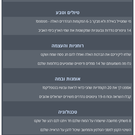
טיולים וטבע
מי שמטייל באילת ולא מבקר ב-6 המקומות הנהדרים האלה - מפספס!
14 ציפורים נודדות צבעוניות שמקשטות את שמי הארץ בימי האביב
רוחניות והעצמה
שלחו ליקיריכם את הברכות האלה ואחלו להם חג פסח שמח ושקט
גלו מה משמעותם של 14 סמלים ודימויים שמופיעים בחלומות שלכם
אומנות ובמה
אספנו לך את 20 הקומדיות שהכי כדאי לראות עכשיו בנטפליקס!
קבלו השראה וכוח מ-19 ציטוטים נהדרים משירים ישראלים אהובים
טכנולוגיה
8 משחקי מחשבה שישמרו על המוח שלכם חד ויתנו לכם רגע של שקט
השינוי הקטן למסכי הטלפון והמחשב שיכול להגן על הראייה שלכם