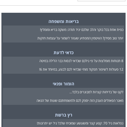
בריאות ומשפחה
כפית אחת בכל בוקר והלב שלכם יגיד תודה: משקה בריא ומומלץ!
יותר טוב מסידן? הוויטמין המפתיע שעוזר לשמור על עצמות חזקות
כדאי לדעת
8 תנוחות מומלצות על פי גילכם שכדאי לנסות כבר הלילה במיטה
12 פעולות לשיפור תפקוד מוחי שכדאי לכם לבצע, במיוחד את 6!
הומור ופנאי
לקט של בדיחות קצרות למבוגרים בלבד...
מאגר הפאזלים הענק הזה יספק לכם ולמשפחתכם שעות של הנאה
רץ ברשת
נפלאות גיל 70: קטע קצר ומשעשע שמוכיח שלכל גיל יש יתרונות!