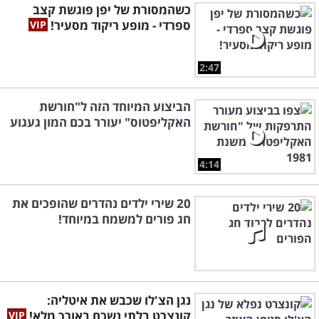
כשהמסורת של יפן פוגשת קצב
ספרדי - מופע ריקוד מסעיר!
2:47
הביצוע המיוחד הזה ל"חורשת
האקליפטוס" יעורר בכם המון געגוע
4:14
20 שירי ילדים נהדרים שהופכים את
חג פורים למשמח במיוחד!
נגן הצ'לו שכבש את איטליה:
קונצרט בלתי נשכח באורך מלא!