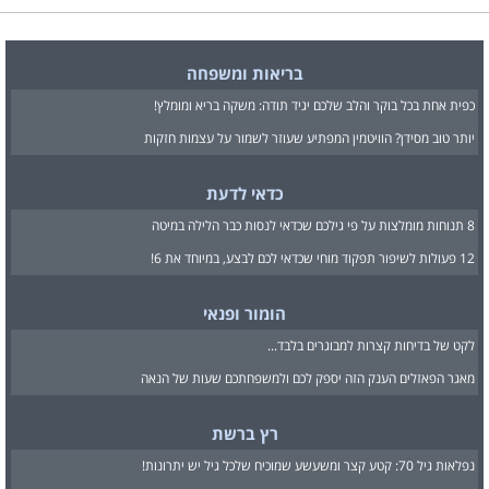
בריאות ומשפחה
כפית אחת בכל בוקר והלב שלכם יגיד תודה: משקה בריא ומומלץ!
יותר טוב מסידן? הוויטמין המפתיע שעוזר לשמור על עצמות חזקות
כדאי לדעת
8 תנוחות מומלצות על פי גילכם שכדאי לנסות כבר הלילה במיטה
12 פעולות לשיפור תפקוד מוחי שכדאי לכם לבצע, במיוחד את 6!
הומור ופנאי
לקט של בדיחות קצרות למבוגרים בלבד...
מאגר הפאזלים הענק הזה יספק לכם ולמשפחתכם שעות של הנאה
רץ ברשת
נפלאות גיל 70: קטע קצר ומשעשע שמוכיח שלכל גיל יש יתרונות!