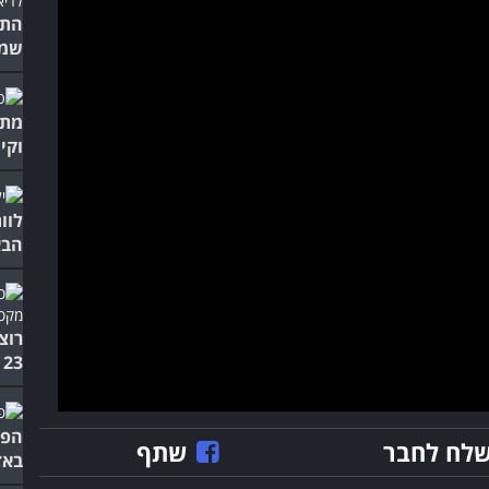
שמג
מתו
וקי
לוו
הבא
רוצ
23 טיפים קלים!
הפע
לח לחבר
שתף
באד