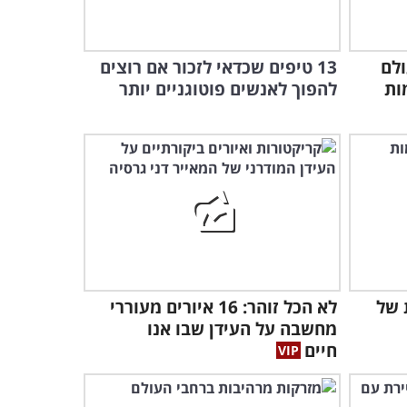
רק בת 9!
2:34
צפו בביצוע המקסים של ילדת
ולם
13 טיפים שכדאי לזכור אם רוצים
הפלא שהצליחה לסחוף את
מות
להפוך לאנשים פוטוגניים יותר
כל הרשת!
4:12
ילד הפלא הזה מוכיח שאפשר
לייצר מוזיקה נפלאה עם
הרגליים!
2:25
קבוצת הריקוד המהפנטת
הזאת הוכיחה לי שאין גבול
ליצירתיות!
2:21
ות של
לא הכל זוהר: 16 איורים מעוררי
מחשבה על העידן שבו אנו
עושה צחוק מהפיזיקה - טייס
חיים
עם כישרון מטורף!
1:50