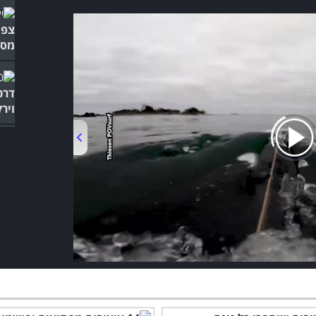
צפו
מסח
דרכ
ויר
00:00
/
03:55