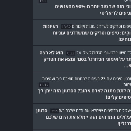
1:02
התוכי הזה שר טוב יותר מ-90% מהאנשים
יעים לריאליטי
רעיונות
13:52
קים: טיפים וטריקים שמשדרגים עוגיות
נוחים!
הוא לא רצה
0:32
תר על אימוני הכדורגל בסגר ומצא את הטריק
...
15:12
ה לתת מתנה לאדם אהוב? הסרטון הזה ייתן לך
סרטון
3:15
לולים המדהים הזה יימלא את הדם שלכם
רנלין!