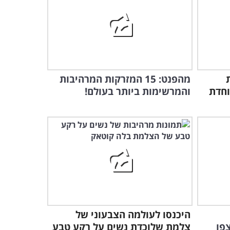
המוכרת בשוק שיכולה ללמד
את רונלדו ומסי!
1:23
ספורט ומוזיקה זה דווקא
שילוב לא רע...
מהפנט: 15 המזרקות המרהיבות
וחדת
והמרשימות ביותר בעולם!
0:54
אל תתנו לגיל וגם לא לגודל
להטעות אתכם!
0:45
שני אתגרים בלהטוט אחד -
מדהים!
1:35
היכנסו לעולמה הצבעוני של
כוסות של הללויה - אמנות
צפו
צלמת שלוכדת נשים על רקע טבע