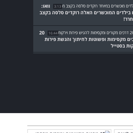
וואו:
3:13
 בילדים המוכשרים האלה רוקדים סלסה בקצב
רר!
20
16:44
ים מקסימות ופשוטות לחיתוך והגשת פירות
קות בסטייל
לבחור הצעיר והמוכשר הזה
יש שליטה על-טבעית בכדורי
סנוקר!
3:57
מופע הריקוד של הצעירים
המוכשרים האלו השאיר את
הקהל בהלם...
3:01
הסרטון הזה יראה לכם למה
מתכוונים כשמדברים על