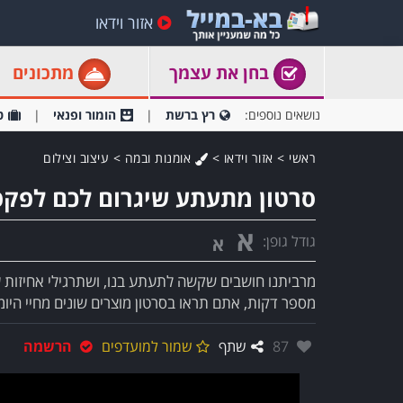
אזור וידאו
בחן את עצמך
מתכונים
נושאים נוספים:
רץ ברשת
הומור ופנאי
ט
ראשי
>
אזור וידאו
>
אומנות ובמה
>
עיצוב וצילום
סרטון מתעתע שיגרום לכם לפקפ
א
גודל גופן:
א
מרביתנו חושבים שקשה לתעתע בנו, ושתרגילי אחיזות עי
מספר דקות, אתם תראו בסרטון מוצרים שונים מחיי היומי
אהבו:
87
שתף
שמור למועדפים
הרשמה