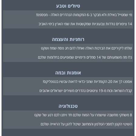
טיולים וטבע
מי שמטייל באילת ולא מבקר ב-6 המקומות הנהדרים האלה - מפספס!
14 ציפורים נודדות צבעוניות שמקשטות את שמי הארץ בימי האביב
רוחניות והעצמה
שלחו ליקיריכם את הברכות האלה ואחלו להם חג פסח שמח ושקט
גלו מה משמעותם של 14 סמלים ודימויים שמופיעים בחלומות שלכם
אומנות ובמה
אספנו לך את 20 הקומדיות שהכי כדאי לראות עכשיו בנטפליקס!
קבלו השראה וכוח מ-19 ציטוטים נהדרים משירים ישראלים אהובים
טכנולוגיה
8 משחקי מחשבה שישמרו על המוח שלכם חד ויתנו לכם רגע של שקט
השינוי הקטן למסכי הטלפון והמחשב שיכול להגן על הראייה שלכם