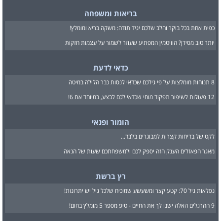
בריאות ומשפחה
כפית אחת בכל בוקר והלב שלכם יגיד תודה: משקה בריא ומומלץ!
יותר טוב מסידן? הוויטמין המפתיע שעוזר לשמור על עצמות חזקות
כדאי לדעת
8 תנוחות מומלצות על פי גילכם שכדאי לנסות כבר הלילה במיטה
12 פעולות לשיפור תפקוד מוחי שכדאי לכם לבצע, במיוחד את 6!
הומור ופנאי
לקט של בדיחות קצרות למבוגרים בלבד...
מאגר הפאזלים הענק הזה יספק לכם ולמשפחתכם שעות של הנאה
רץ ברשת
נפלאות גיל 70: קטע קצר ומשעשע שמוכיח שלכל גיל יש יתרונות!
9 ההרגלים האלה ישנו לך את החיים - טיפ מספר 5 מומלץ בחום!