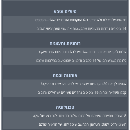
טיולים וטבע
מי שמטייל באילת ולא מבקר ב-6 המקומות הנהדרים האלה - מפספס!
14 ציפורים נודדות צבעוניות שמקשטות את שמי הארץ בימי האביב
רוחניות והעצמה
שלחו ליקיריכם את הברכות האלה ואחלו להם חג פסח שמח ושקט
גלו מה משמעותם של 14 סמלים ודימויים שמופיעים בחלומות שלכם
אומנות ובמה
אספנו לך את 20 הקומדיות שהכי כדאי לראות עכשיו בנטפליקס!
קבלו השראה וכוח מ-19 ציטוטים נהדרים משירים ישראלים אהובים
טכנולוגיה
8 משחקי מחשבה שישמרו על המוח שלכם חד ויתנו לכם רגע של שקט
השינוי הקטן למסכי הטלפון והמחשב שיכול להגן על הראייה שלכם