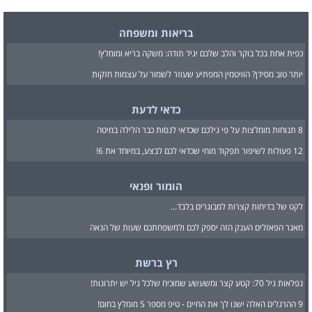
בריאות ומשפחה
כפית אחת בכל בוקר והלב שלכם יגיד תודה: משקה בריא ומומלץ!
יותר טוב מסידן? הוויטמין המפתיע שעוזר לשמור על עצמות חזקות
כדאי לדעת
8 תנוחות מומלצות על פי גילכם שכדאי לנסות כבר הלילה במיטה
12 פעולות לשיפור תפקוד מוחי שכדאי לכם לבצע, במיוחד את 6!
הומור ופנאי
לקט של בדיחות קצרות למבוגרים בלבד...
מאגר הפאזלים הענק הזה יספק לכם ולמשפחתכם שעות של הנאה
רץ ברשת
נפלאות גיל 70: קטע קצר ומשעשע שמוכיח שלכל גיל יש יתרונות!
9 ההרגלים האלה ישנו לך את החיים - טיפ מספר 5 מומלץ בחום!