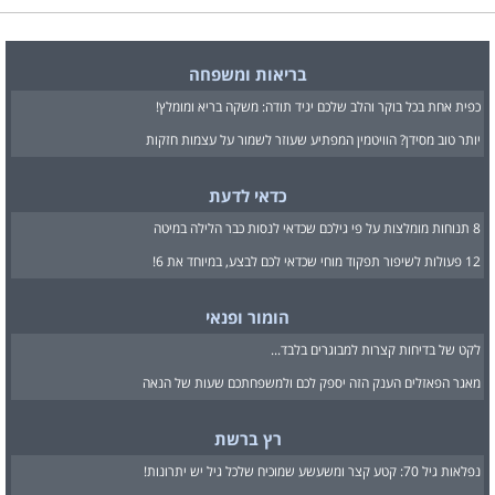
בריאות ומשפחה
כפית אחת בכל בוקר והלב שלכם יגיד תודה: משקה בריא ומומלץ!
יותר טוב מסידן? הוויטמין המפתיע שעוזר לשמור על עצמות חזקות
כדאי לדעת
8 תנוחות מומלצות על פי גילכם שכדאי לנסות כבר הלילה במיטה
12 פעולות לשיפור תפקוד מוחי שכדאי לכם לבצע, במיוחד את 6!
הומור ופנאי
לקט של בדיחות קצרות למבוגרים בלבד...
מאגר הפאזלים הענק הזה יספק לכם ולמשפחתכם שעות של הנאה
רץ ברשת
נפלאות גיל 70: קטע קצר ומשעשע שמוכיח שלכל גיל יש יתרונות!