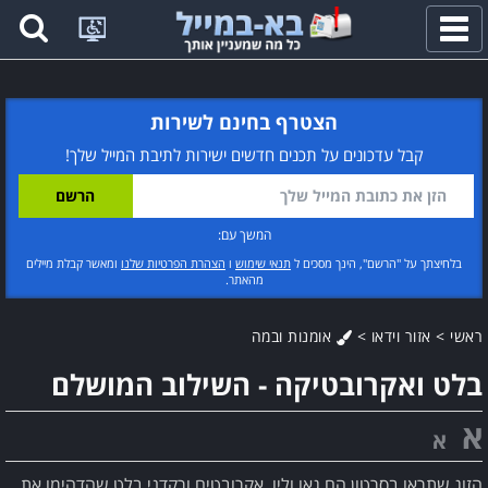
פתח
תפריט
הצטרף בחינם לשירות
קבל עדכונים על תכנים חדשים ישירות לתיבת המייל שלך!
המשך עם:
בלחיצתך על "הרשם", הינך מסכים ל
תנאי שימוש
ו
הצהרת הפרטיות שלנו
ומאשר קבלת מיילים
מהאתר.
ראשי
>
אזור וידאו
>
אומנות ובמה
בלט ואקרובטיקה - השילוב המושלם
א
א
הזוג שתראו בסרטון הם גאו וליו, אקרובטים ורקדני בלט שהדהימו את