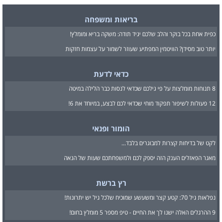
בריאות ומשפחה
כפית אחת בכל בוקר והלב שלכם יגיד תודה: משקה בריא ומומלץ!
יותר טוב מסידן? הוויטמין המפתיע שעוזר לשמור על עצמות חזקות
כדאי לדעת
8 תנוחות מומלצות על פי גילכם שכדאי לנסות כבר הלילה במיטה
12 פעולות לשיפור תפקוד מוחי שכדאי לכם לבצע, במיוחד את 6!
הומור ופנאי
לקט של בדיחות קצרות למבוגרים בלבד...
מאגר הפאזלים הענק הזה יספק לכם ולמשפחתכם שעות של הנאה
רץ ברשת
נפלאות גיל 70: קטע קצר ומשעשע שמוכיח שלכל גיל יש יתרונות!
9 ההרגלים האלה ישנו לך את החיים - טיפ מספר 5 מומלץ בחום!