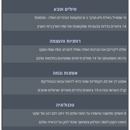
טיולים וטבע
מי שמטייל באילת ולא מבקר ב-6 המקומות הנהדרים האלה - מפספס!
14 ציפורים נודדות צבעוניות שמקשטות את שמי הארץ בימי האביב
רוחניות והעצמה
שלחו ליקיריכם את הברכות האלה ואחלו להם חג פסח שמח ושקט
גלו מה משמעותם של 14 סמלים ודימויים שמופיעים בחלומות שלכם
אומנות ובמה
אספנו לך את 20 הקומדיות שהכי כדאי לראות עכשיו בנטפליקס!
קבלו השראה וכוח מ-19 ציטוטים נהדרים משירים ישראלים אהובים
טכנולוגיה
8 משחקי מחשבה שישמרו על המוח שלכם חד ויתנו לכם רגע של שקט
השינוי הקטן למסכי הטלפון והמחשב שיכול להגן על הראייה שלכם