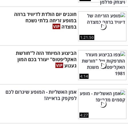
חוגגים יום הולדת לדיוויד ברוזה
במופע זריחה בלתי נשכח
במצדה
1:21:50
הביצוע המיוחד הזה ל"חורשת
האקליפטוס" יעורר בכם המון
געגוע
4:14
אמן האשליות - המופע שיגרום לכם
לפקפק בראייה!
4:27