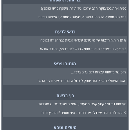
כפית אחת בכל בוקר והלב שלכם יגיד תודה: משקה בריא ומומלץ!
יותר טוב מסידן? הוויטמין המפתיע שעוזר לשמור על עצמות חזקות
כדאי לדעת
8 תנוחות מומלצות על פי גילכם שכדאי לנסות כבר הלילה במיטה
12 פעולות לשיפור תפקוד מוחי שכדאי לכם לבצע, במיוחד את 6!
הומור ופנאי
לקט של בדיחות קצרות למבוגרים בלבד...
מאגר הפאזלים הענק הזה יספק לכם ולמשפחתכם שעות של הנאה
רץ ברשת
נפלאות גיל 70: קטע קצר ומשעשע שמוכיח שלכל גיל יש יתרונות!
9 ההרגלים האלה ישנו לך את החיים - טיפ מספר 5 מומלץ בחום!
טיולים וטבע