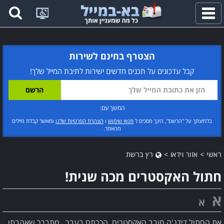
פתח
תפריט
הצטרף בחינם לשירות
קבל עדכונים על תכנים חדשים ישירות לתיבת המייל שלך!
המשך עם:
בלחיצתך על "הרשם", הינך מסכים ל
תנאי שימוש
ו
הצהרת הפרטיות שלנו
ומאשר קבלת מיילים
מהאתר.
ראשי
>
אזור וידאו
>
רץ ברשת
חתול האקסטרים מכה שנית!
א
א
את החתול דידג'ה חובב האקסטרים, הכרתם בעבר . מתברר שאהבתו