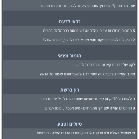
יותר טוב מסידן? הוויטמין המפתיע שעוזר לשמור על עצמות חזקות
כדאי לדעת
8 תנוחות מומלצות על פי גילכם שכדאי לנסות כבר הלילה במיטה
12 פעולות לשיפור תפקוד מוחי שכדאי לכם לבצע, במיוחד את 6!
הומור ופנאי
לקט של בדיחות קצרות למבוגרים בלבד...
מאגר הפאזלים הענק הזה יספק לכם ולמשפחתכם שעות של הנאה
רץ ברשת
נפלאות גיל 70: קטע קצר ומשעשע שמוכיח שלכל גיל יש יתרונות!
9 ההרגלים האלה ישנו לך את החיים - טיפ מספר 5 מומלץ בחום!
טיולים וטבע
מי שמטייל באילת ולא מבקר ב-6 המקומות הנהדרים האלה - מפספס!