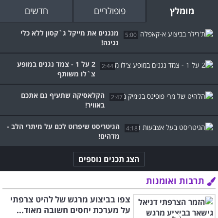
מומלץ
פופולריים
חדשים
מנגנים את מייקל ג`קסון ללא כלי
5:00
נגינה!
2 על 1 - צמד נגנים במופע
2:44
צ`לו משותף
הקלאסיקה שתעיף גם אתכם
2:47
באוויר!
הגיטריסט שיפרוט לכם על מיתרי הלב -
4:18
מדהים!
הצג תכנים נוספים
תרבות ואומנות
צפו בביצוע מרגש של להיט צרפתי
על מערכת יחסים חשובה מאוד...