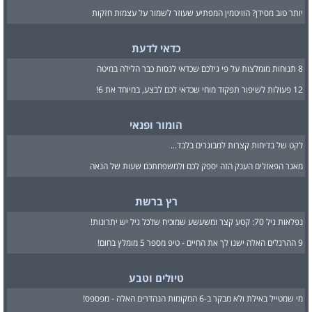
יותר טוב מסידן? הוויטמין המפתיע שעוזר לשמור על עצמות חזקות
כדאי לדעת
8 תנוחות מומלצות על פי גילכם שכדאי לנסות כבר הלילה במיטה
12 פעולות לשיפור תפקוד מוחי שכדאי לכם לבצע, במיוחד את 6!
הומור ופנאי
לקט של בדיחות קצרות למבוגרים בלבד...
מאגר הפאזלים הענק הזה יספק לכם ולמשפחתכם שעות של הנאה
רץ ברשת
נפלאות גיל 70: קטע קצר ומשעשע שמוכיח שלכל גיל יש יתרונות!
9 ההרגלים האלה ישנו לך את החיים - טיפ מספר 5 מומלץ בחום!
טיולים וטבע
מי שמטייל באילת ולא מבקר ב-6 המקומות הנהדרים האלה - מפספס!