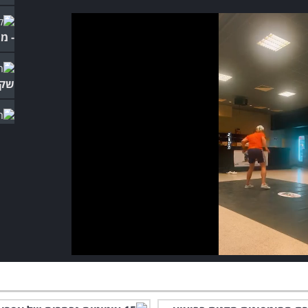
- מ
שקו
מתי