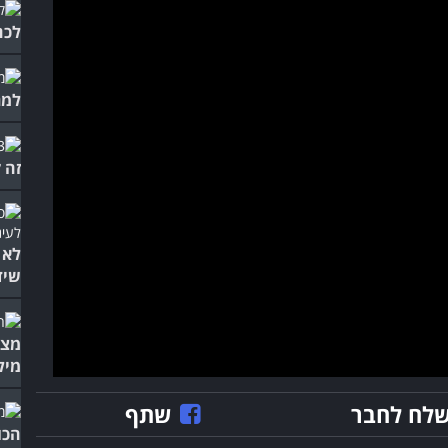
לכם
למר
זה 
לא 
שיד
מצל
מיל
לח לחבר
שתף
הכו