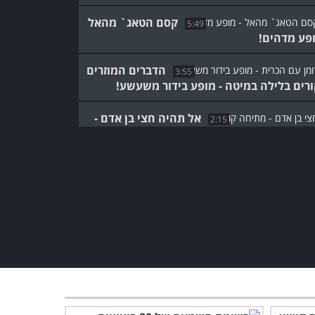
קסם הטאג` מהאל
5:49
ופע מדהים!
הדברים המוזרים
3:55
רים בלילה במיטה - מופע בידור משעשע!
אל תהיה חצי בן אדם -
2:15
חה שתקרע אתכם לשתיים!
איך לשגע את כל לונדון
באמצעות אוטובוס?
2:07
אמן האשליות - המופע
שיגרום לכם לפקפק בראייה!
4:27
אקרובטיקה זוגית עוצרת