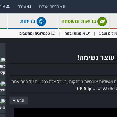
פרסם אצלנו
עזרה
צור
בריאות ומשפחה
בדיחות
יולים וטבע
אומנות ובמה
טכנולוגיה ומחשבים
 עוצר נשימה!
כשה
קסמ
יים ואשליות אופטיות מרתקות. כשכל אלה נפגשים על במה אחת
זה כפיים. ..
קרא עוד
ישא
הבא
היע