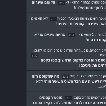
הקוסם שיגרום
2:40
 לרחף מהתפעלות!
לא תאמינו
7:15
אה עיניכם - קסמים מדהימים!
אחיזת עיניים או לא -
4:04
קסם מדהים!
6:32
סתם הוא זכה במקום הראשון: צפו בקסם
הים את עיניכם!
מה שהקוסם הזה
2:12
יח לעשות עם חבל פשוט השאיר אותי ללא
ים...
מופע הקסמים
6:08
בש הזה יגרום לכם להתחיל לנוע בקצב הטנגו