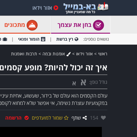
אזור וידאו
בחן את עצמך
מתכונים
נושאים נוספים:
רץ ברשת
הומור ופנאי
ט
ראשי
>
אזור וידאו
>
אומנות ובמה
>
תרבות ואומנות
איך זה יכול להיות? מופע קסמים
א
גודל גופן:
א
עולם הקסמים הוא עולם של בידור, שעשוע, אחיזת עינ
במקצועיות עוצרת נשימה, אי אפשר שלא למחוא לקוסם ה
אהבו:
154
שתף
שמור למועדפים
הרשמה