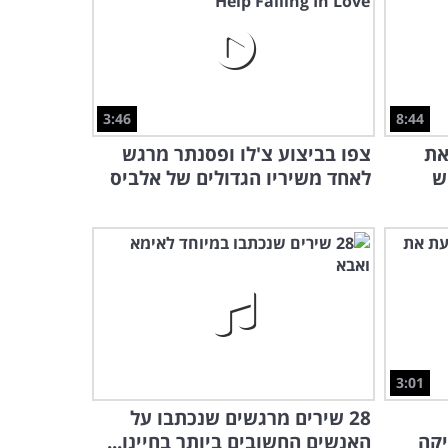
הקוסם הזה חושף את כל
הסודות שלו בדרך משעשעת
במיוחד!
6:03
הן אולי נראות תמימות, אך
3:46
8:44
קוביות הקסם האלו עושות
את
צפו בביצוע צ'לו ופסנתר מרגש
משהו מדהים
5:37
ש
לאחד משיריו הגדולים של אלביס
3:01
28 שירים מרגשים שנכתבו על
קה
האנשים החשובים ביותר בחיינו...