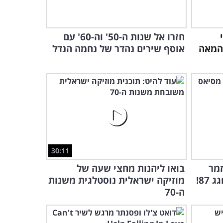
6:58
במקום כובעים וקלפים,
הקוסם הזה החליט להתמקד
חזרו אל שנות ה-50' וה-60' עם
דווקא בנעליים...
המאה
אוסף שירים נהדר של נחמה הנדל
2:48
משעשע במיוחד: הסבתא של
הקוסם הזה לא מתרשמת
מהטריקים שלו...
3:08
השימפנזה הזו נגעה באייפד
לראשונה בחייה והתוצאה
תקסים אתכם
30:11
2:21
זמר
בואו ליהנות מחצי שעה של
הקוסם האילם: בלי מילים הוא
87!
מוזיקה ישראלית נוסטלגית משנות
מפתיע אנשים ברחוב, וגם
ה-70
אתכם!
8:26