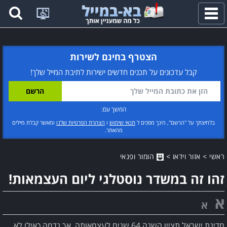
פתח
תפריט
הצטרף בחינם לשירות
קבל עדכונים על תכנים חדשים ישירות לתיבת המייל שלך!
המשך עם:
בלחיצתך על "הרשם", הינך מסכים ל
תנאי שימוש
ו
הצהרת הפרטיות שלנו
ומאשר קבלת מיילים
מהאתר.
ראשי
>
אזור וידאו
>
הומור ופנאי
זהו זה במשדר נוסטלגי ליום העצמאות!
א
א
מדינת ישראל תציין השנה 64 שנים לעצמאותה, אך נדמה כאילו לא