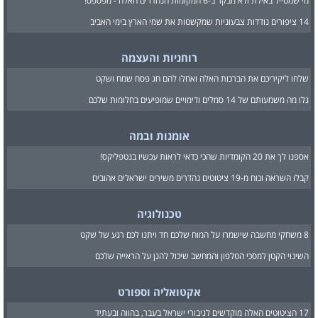
מי שמטייל באילת ולא מבקר ב-6 המקומות הנהדרים האלה - מפספס!
14 ציפורים נודדות צבעוניות שמקשטות את שמי הארץ בימי האביב
רוחניות והעצמה
שלחו ליקיריכם את הברכות האלה ואחלו להם חג פסח שמח ושקט
גלו מה משמעותם של 14 סמלים ודימויים שמופיעים בחלומות שלכם
אומנות ובמה
אספנו לך את 20 הקומדיות שהכי כדאי לראות עכשיו בנטפליקס!
קבלו השראה וכוח מ-19 ציטוטים נהדרים משירים ישראלים אהובים
טכנולוגיה
8 משחקי מחשבה שישמרו על המוח שלכם חד ויתנו לכם רגע של שקט
השינוי הקטן למסכי הטלפון והמחשב שיכול להגן על הראייה שלכם
אקטואליה וספורט
17 הציטוטים האלה מוקדשים לגיבורי ישראל בעבר, בהווה ובעתיד