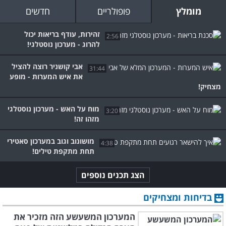
מומלץ
פופולריים
חדשים
זהירות, עודף בריאות יכול
2:56
להרוג - מערכון נוסטלגי!
אבי קושניר רוצה להציל
31:44
את איש המערות - מופע
מצחיק!
מוח על האש - מערכון נוסטלגי
3:20
מזהו זה!
מושונוב וגוב במערכון סאטירי
4:38
תחת מתקפת טילים!
הצג תכנים נוספים
בדיחות ומצחיקים
המערכון המשעשע הזה מזכיר את