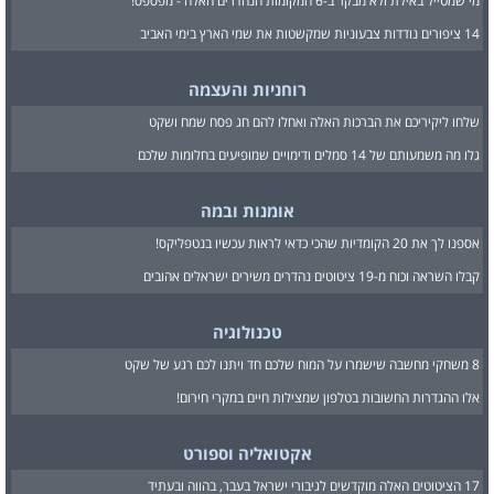
מי שמטייל באילת ולא מבקר ב-6 המקומות הנהדרים האלה - מפספס!
14 ציפורים נודדות צבעוניות שמקשטות את שמי הארץ בימי האביב
רוחניות והעצמה
שלחו ליקיריכם את הברכות האלה ואחלו להם חג פסח שמח ושקט
גלו מה משמעותם של 14 סמלים ודימויים שמופיעים בחלומות שלכם
אומנות ובמה
אספנו לך את 20 הקומדיות שהכי כדאי לראות עכשיו בנטפליקס!
קבלו השראה וכוח מ-19 ציטוטים נהדרים משירים ישראלים אהובים
טכנולוגיה
8 משחקי מחשבה שישמרו על המוח שלכם חד ויתנו לכם רגע של שקט
אלו ההגדרות החשובות בטלפון שמצילות חיים במקרי חירום!
אקטואליה וספורט
17 הציטוטים האלה מוקדשים לגיבורי ישראל בעבר, בהווה ובעתיד