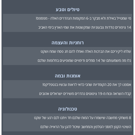
טיולים וטבע
מי שמטייל באילת ולא מבקר ב-6 המקומות הנהדרים האלה - מפספס!
14 ציפורים נודדות צבעוניות שמקשטות את שמי הארץ בימי האביב
רוחניות והעצמה
שלחו ליקיריכם את הברכות האלה ואחלו להם חג פסח שמח ושקט
גלו מה משמעותם של 14 סמלים ודימויים שמופיעים בחלומות שלכם
אומנות ובמה
אספנו לך את 20 הקומדיות שהכי כדאי לראות עכשיו בנטפליקס!
קבלו השראה וכוח מ-19 ציטוטים נהדרים משירים ישראלים אהובים
טכנולוגיה
8 משחקי מחשבה שישמרו על המוח שלכם חד ויתנו לכם רגע של שקט
השינוי הקטן למסכי הטלפון והמחשב שיכול להגן על הראייה שלכם