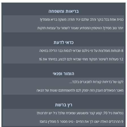
בריאות ומשפחה
כפית אחת בכל בוקר והלב שלכם יגיד תודה: משקה בריא ומומלץ!
יותר טוב מסידן? הוויטמין המפתיע שעוזר לשמור על עצמות חזקות
כדאי לדעת
8 תנוחות מומלצות על פי גילכם שכדאי לנסות כבר הלילה במיטה
12 פעולות לשיפור תפקוד מוחי שכדאי לכם לבצע, במיוחד את 6!
הומור ופנאי
לקט של בדיחות קצרות למבוגרים בלבד...
מאגר הפאזלים הענק הזה יספק לכם ולמשפחתכם שעות של הנאה
רץ ברשת
נפלאות גיל 70: קטע קצר ומשעשע שמוכיח שלכל גיל יש יתרונות!
9 ההרגלים האלה ישנו לך את החיים - טיפ מספר 5 מומלץ בחום!