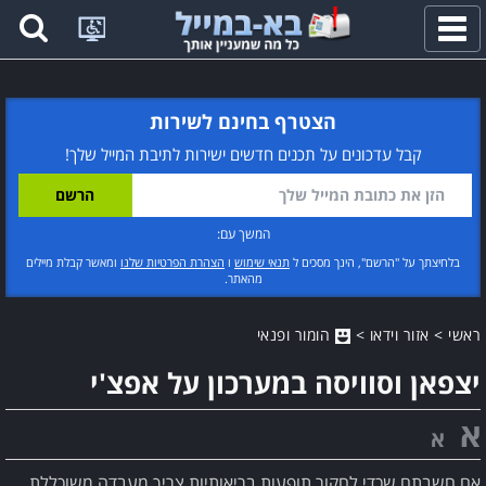
פתח
תפריט
הצטרף בחינם לשירות
קבל עדכונים על תכנים חדשים ישירות לתיבת המייל שלך!
המשך עם:
בלחיצתך על "הרשם", הינך מסכים ל
תנאי שימוש
ו
הצהרת הפרטיות שלנו
ומאשר קבלת מיילים
מהאתר.
ראשי
>
אזור וידאו
>
הומור ופנאי
יצפאן וסוויסה במערכון על אפצ'י
א
א
אם חשבתם שכדי לחקור תופעות בריאותיות צריך מעבדה משוכללת