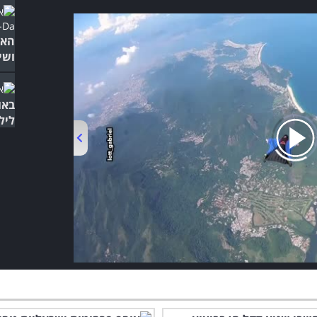
האב
ושי
באו
ליל
00:00
/
04:22