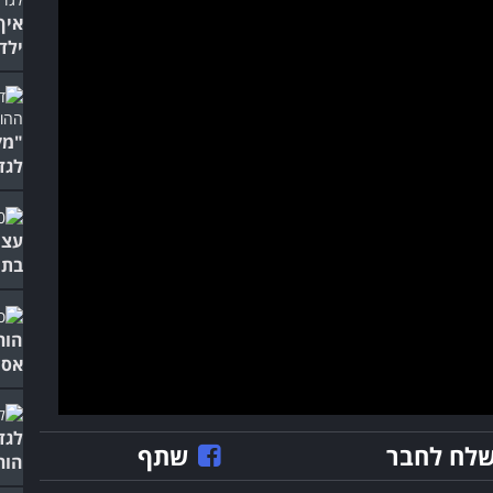
איך
ילד
"מק
לגד
עצו
בתח
הור
אסו
לגד
לח לחבר
שתף
הור