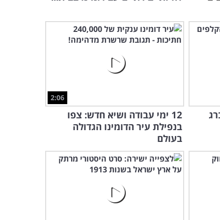
צפו בחיות המתוקות שהן
כנראה ההורים הכי מדהימים
בעולם!
7:29
2:06
רג
12 ימי עבודה ושיא חדש: צפו
בנפילת עיר הדומינו הגדולה
בעולם