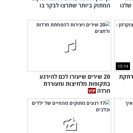
שלנו
המתוק ביותר שתרצו לבקר בו
איך ולמה חשוב לראות את
התמונה הגדולה כשהילדים
שלכם רבים
5:05
מה קורה כשתינוק וחתול
נפגשים בפעם הראשונה? גלו
בסרטון הבא...
1:06
15:14
2:00
מרתקת
20 שירים שיעזרו לכם להירגע
אה שזה הביצוע הכי חמוד שתשמעו אי פעם
בתקופות מלחיצות ומעוררת
ר הילדים הזה!
חרדה
המשפחות שמככבות בסרטון
הזה הן כנראה הספורטיביות
בעולם!
3:03
הטיפים האלה יעזרו לכם