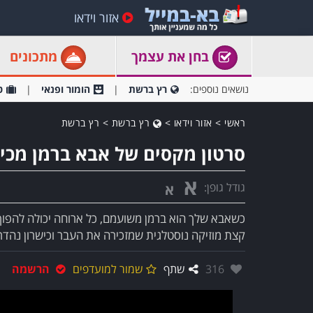
אזור וידאו
בחן את עצמך
מתכונים
נושאים נוספים:
רץ ברשת
הומור ופנאי
ט
ראשי
>
אזור וידאו
>
רץ ברשת
>
רץ ברשת
סרטון מקסים של אבא ברמן מכין
א
גודל גופן:
א
כשאבא שלך הוא ברמן משועמם, כל ארוחה יכולה להפוך ל
קצת מוזיקה נוסטלגית שמזכירה את העבר וכישרון נהד
אהבו:
316
שתף
שמור למועדפים
הרשמה