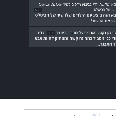
6:23
א הזה ביצע עם הילדים שלו שיר של הביטלס
גע את הרשת!
צפו
3:50
די כגן מסביר כמה זה קשה ומצחיק להיות אבא
ד מתבגר...
הילדים לא מקשיבים לכם?
הנה 4 טיפים מעולים
שעובדים בכל גיל!
2:40
יום בחיי: צפו בדניאל כהן
במופע סטנדאפ על חוויותיו
כאבא
4:06
בין הילד הקטן לחתול הזה יש
אהבה מקסימה שחיממה לנו