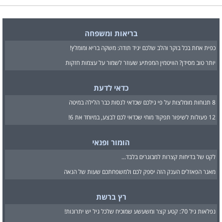
בריאות ומשפחה
כפית אחת בכל בוקר והלב שלכם יגיד תודה: משקה בריא ומומלץ!
יותר טוב מסידן? הוויטמין המפתיע שעוזר לשמור על עצמות חזקות
כדאי לדעת
8 תנוחות מומלצות על פי גילכם שכדאי לנסות כבר הלילה במיטה
12 פעולות לשיפור תפקוד מוחי שכדאי לכם לבצע, במיוחד את 6!
הומור ופנאי
לקט של בדיחות קצרות למבוגרים בלבד...
מאגר הפאזלים הענק הזה יספק לכם ולמשפחתכם שעות של הנאה
רץ ברשת
נפלאות גיל 70: קטע קצר ומשעשע שמוכיח שלכל גיל יש יתרונות!