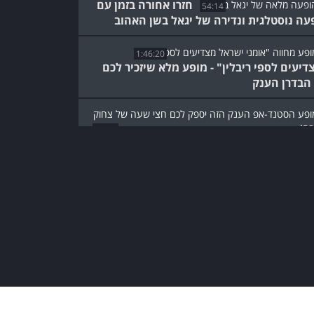
חזרו אחורה בזמן עם
54:14
עה נוסטלגית ונדירה של יגאל בשן האהוב
1:46:20
דיעים לספי ריבלין" - מופע מלא שיזכיר לכם
הבדרן הענק
27:24
ע הסטנד-אפ המצוין הזה יספק לכם חצי שעה
צחוק על החיים
סטנדאפ נוסטלגי של קטורזה
על כדורגל, נשים וכל מה
שביניהם
3:02
לא תוכלו להפסיק לצחוק מול
המופע המלא של הקומיקאי
יונתן ברק
57:02