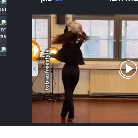
הופ
"מצ
את 
מופ
של 
00:00
/
01:01