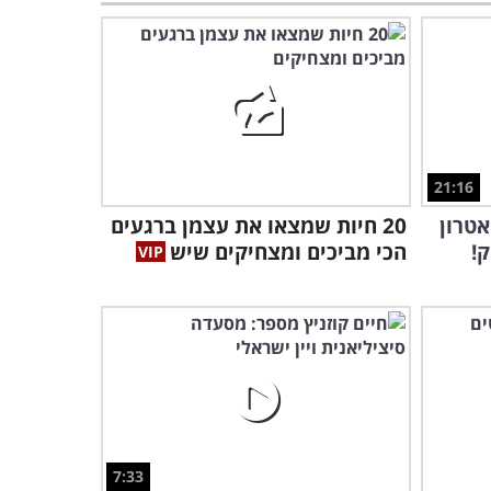
עוד לא צחקתם היום? צפו
במופע האלתורים של אדיר
מילר בארה"ב!
1:03:35
גרסת הגבר וגרסת האישה:
כמה זמן נשואים צריכים
21:16
לעשות אהבה?
5:24
אטרון
20 חיות שמצאו את עצמן ברגעים
!
הכי מביכים ומצחיקים שיש
אף פעם עוד לא ראיתם מופע
מוזיקה קלאסית מקורי ומהנה
שכזה!
3:21
5 הרקדנים האלה עלו על
הבמה ועשו בית ספר לכל
הצעירים!
2:23
רק ננסי ברנדס יכול לשלב
7:33