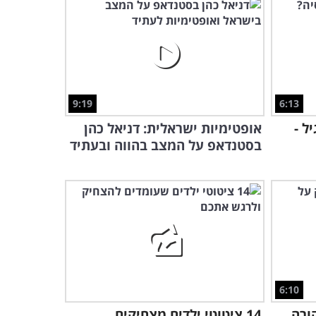
6:36
אבי קושניר רוצה להציל את
איש המערות - מופע מצחיק!
31:44
9:19
6:13
הצחקתם אותו - אבנר דן
ל -
אופטימיות ישראלית: דניאל כהן
בסטנדאפ של שיכורים!
בסטנדאפ על המצב בהווה ובעתיד
3:44
איזה נוף - אבנר דן בקומדיה
של טעויות!
4:39
6:10
ורה
14 ציטוטי ילדים מצחיקים