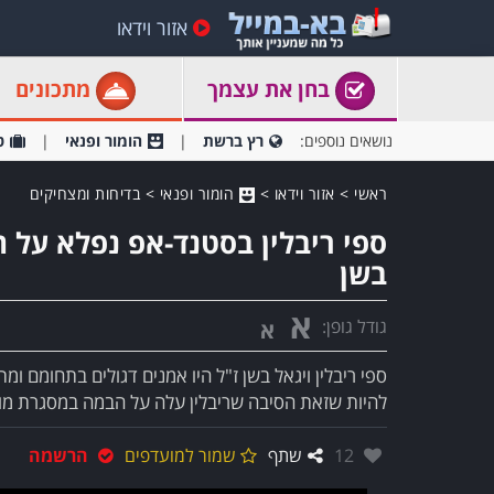
אזור וידאו
בחן את עצמך
מתכונים
נושאים נוספים:
רץ ברשת
הומור ופנאי
ט
ראשי
>
אזור וידאו
>
הומור ופנאי
>
בדיחות ומצחיקים
ספי ריבלין בסטנד-אפ נפלא על ה
בשן
א
גודל גופן:
א
ספי ריבלין ויגאל בשן ז"ל היו אמנים דגולים בתחומם 
להיות שזאת הסיבה שריבלין עלה על הבמה במסגרת מופ
אהבו:
12
שתף
שמור למועדפים
הרשמה