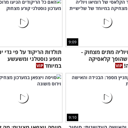
9:09
ויוליה מתים מצחוק -
תולדות הריקוד על פי גדי יגי
שהופך קלאסיקה
מופע נוסטלגי ומשעשע
!
במיוחד
9:10
והאישה העקשנית: סיפור
סויסה ויצפאן מציגים: מה ק