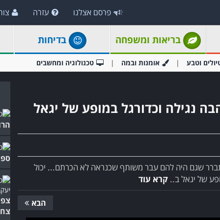
פרסם אצלנו
עזרה
צור
בריאות ומשפחה
בדיחות
יולים וטבע
אומנות ובמה
טכנולוגיה ומחשבים
בה נגילה וכדורגל במופע של יגאל
הרו
ספי
ומתברר שגם היה להם עבר משותף שכנראה לא הכרתם... יכול
ע של יגאל ב..
קרא עוד
צפו
הבא
צחו