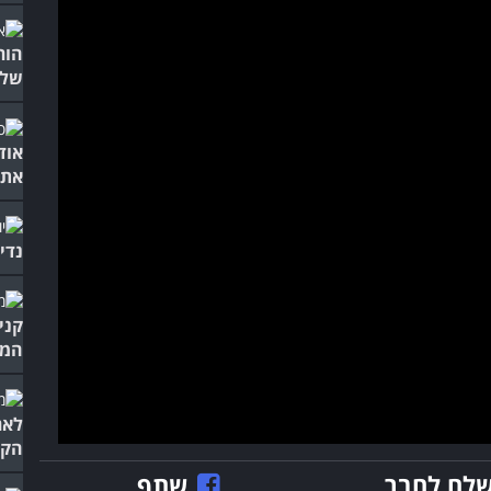
הור
של 
אוד
את 
נדי
קני
המ
לאר
הקו
לח לחבר
שתף