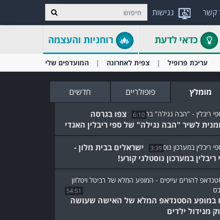
 קשר
נגישות
כדאי לדעת
רוחניות והעצמה
עריכת פרופיל
צפית לאחרונה
המועדפים שלי
מומלץ
פופולריים
חדשים
צפו בגרסה
6:10
מנית לשיר "הבה נגילה" של ספי ריבלין האגדי
ישראלים בבית מלון -
3:39
 ריבלין במערכון נוסטלגי קורע!
54:51
 במופע הסטנדאפ המלא של האישה שעושה
ק מגידול ילדים