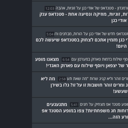
12:03
ות, זוגיות, מוזיקה ונסיעה אחת - סטנדאפ ענק
אודי כגן
5:04
י כגן מזמין אתכם לצחוק בסטנדאפ שיעשה לכם
היום!
מצאנו מופע
6:54
ר של יצפאן ויוסף שילוח עם פארוק האגדי!
מה ליא
2:58
ג ומרים זוהר חושבות זו על זו? גלו בשירן
שעשע!
מתגעגעים
5:41
וחות חג משפחתיות? צפו במופע הסטנד אפ
רע הזה...