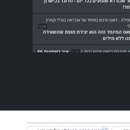
ור שכזו לא שומעים בכל יום - מדובר בכישרון
חד!
5:26
אט המיוחד הזה הוא יצירת מופת שהשאירה
נו ללא מילים
איך נשמעות 66
1:24
ת אהבה - מרגש!
לצלול אל ים הכאב - מסע
הסליחה של אם שכולה
לכינרת
3:19
סימני דרך - ממשיכים בדרכם
של האחים שנפלו
5:20