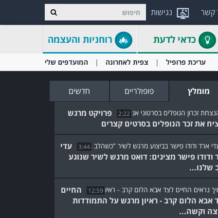
 קשר
נגישות
כדאי לדעת
רוחניות והעצמה
עריכת פרופיל
צפית לאחרונה
המועדפים שלי
מומלץ
פופולריים
חדשים
פרויקט מרגש
2:22
יח את זכר הנופלים בסרטים קצרים
עדי
3:44
 ודודו פישר מציגים: דואט מרגש לשיר שנוגע
 שלנו...
החיים
12:59
 אבא הלום קרב - ראיון מרגש על התמודדות
צה וקשה...