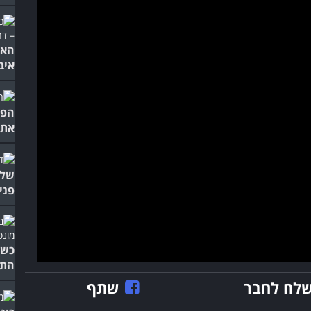
האח
איב
הפע
אתכ
של 
פני
כשש
התח
לח לחבר
שתף