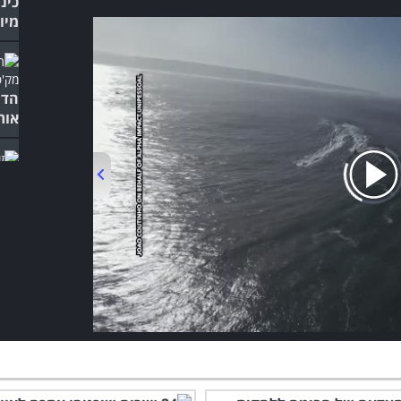
כינ
מיו
הדו
אות
שנו
00:00
/
01:37