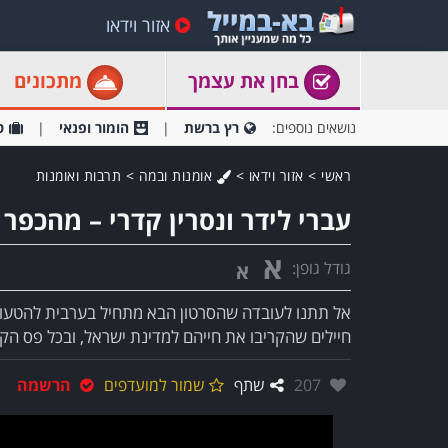
אזור וידאו
בחן את עצמך
מתכונים
נושאים נוספים:
רץ ברשת
הומור ופנאי
ט
ראשי
>
אזור וידאו
>
אומנות ובמה
>
תרבות ואומנות
עברי לידר ונסרין קדרי – מהכפר 
א
גודל גופן:
א
אל תתנו לעובדה שהסרטון הבא מתחיל בערבית להטעו
חיילים שהקריבו את חייהם למדינת ישראל, ובכל פס הקו
אהבו:
207
שתף
שמור למועדפים
הרשמה