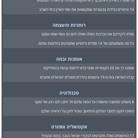
מי שמטייל באילת ולא מבקר ב-6 המקומות הנהדרים האלה - מפספס!
14 ציפורים נודדות צבעוניות שמקשטות את שמי הארץ בימי האביב
רוחניות והעצמה
שלחו ליקיריכם את הברכות האלה ואחלו להם חג פסח שמח ושקט
גלו מה משמעותם של 14 סמלים ודימויים שמופיעים בחלומות שלכם
אומנות ובמה
אספנו לך את 20 הקומדיות שהכי כדאי לראות עכשיו בנטפליקס!
קבלו השראה וכוח מ-19 ציטוטים נהדרים משירים ישראלים אהובים
טכנולוגיה
8 משחקי מחשבה שישמרו על המוח שלכם חד ויתנו לכם רגע של שקט
השינוי הקטן למסכי הטלפון והמחשב שיכול להגן על הראייה שלכם
אקטואליה וספורט
17 הציטוטים האלה מוקדשים לגיבורי ישראל בעבר, בהווה ובעתיד