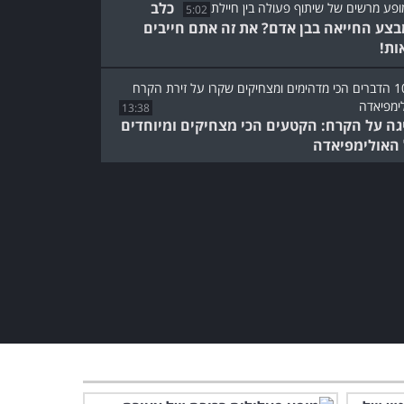
כלב
5:02
צע החייאה בבן אדם? את זה אתם חייבים
ות!
13:38
גה על הקרח: הקטעים הכי מצחיקים ומיוחדים
האולימפיאדה
צפו בחברי סירק דו סוליי
קופצים לאוויר במופעים עוצרי
נשימה
10:50
רוקדים ועושים אקרובטיקה
באוויר - צפו במופע מיוחד
ומרשים!
4:06
הכישרון עובר במשפחה: מופע
אקרובטיקה של 2 אחים