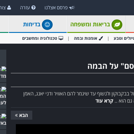
פרסם אצלנו
עזרה
צור
בריאות ומשפחה
בדיחות
יולים וטבע
אומנות ובמה
טכנולוגיה ומחשבים
קסם" על הבמה
מדה
ל בבקבוקון ולנשוף עד שיגמר להם האוויר ודני יאנג, האמן
המו
גם הוא ..
קרא עוד
לעמ
הבא
באק