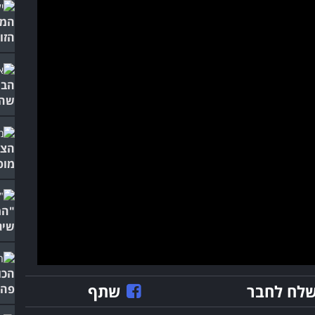
המי
הזו!
הבי
שהש
הצע
מופ
שיג
הכו
לח לחבר
שתף
פה 