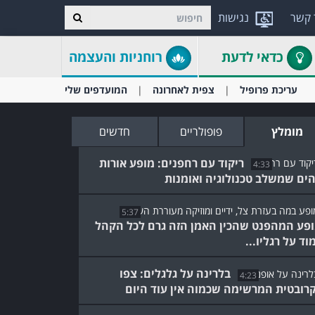
 קשר
נגישות
כדאי לדעת
רוחניות והעצמה
עריכת פרופיל
צפית לאחרונה
המועדפים שלי
מומלץ
פופולריים
חדשים
ריקוד עם רחפנים: מופע אורות
4:33
ים שמשלב טכנולוגיה ואומנות
5:37
פע המהפנט שהכין האמן הזה גרם לכל הקהל
וד על רגליו...
בלרינה על גלגלים: צפו
4:23
רובטית המרשימה שכמוה אין עוד היום