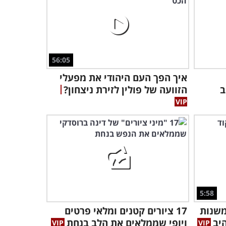
באמצע המופע של הנגנית
הקטנה הזאת מחכה לכם
הפתעה נפלאה!
6:31
56:05
בואו לצפות באחיות הזהובות
איך הפך העם היהודי את מפעלי
מדרום אמריקה במופע
ב
הזוועה של פולין לזירת ניצחון?
אקרובטי מרהיב
5:33
אף פעם לא ראינו כל כך הרבה
כלבים חמודים ומוכשרים
במופע אחד
3:50
המופע של שני הרקדנים
האלה מקבל שדרוג נפלא
5:58
מאביזר מפתיע...
7:54
משנות
17 ציורים קטנים ומלאי פרטים
ויופי שממלאים את הלב בנחת