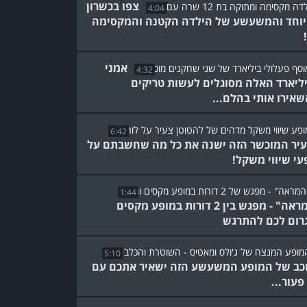
צפו בכשרון
4:04
וחד והמשעשע של הילדה הקטנה והמקסימה
אמני
4:32
ליארד האלה מסוגלים לעשות טריקים
אירו אותי בהלם...
6:42
יר המוכשר הזה ישנה את כל מה שחשבתם על
עי שיווי משקל!
1:44
"המראה" - מפגש בין 2 דורות במופע מקסים
רום לכם להתרגש
5:10
כב של המופע המשעשע הזה ישאיר אתכם עם
פעור...