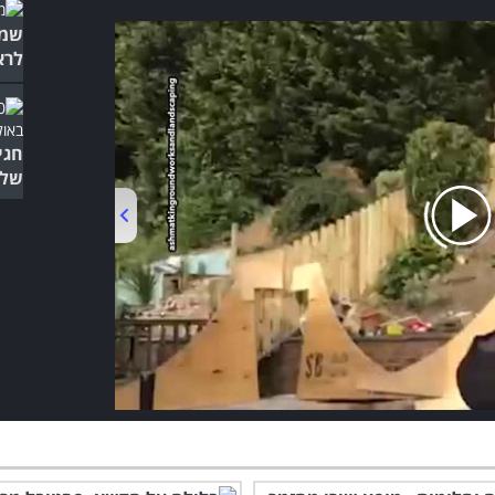
שמב
לרא
חגי
של 
00:00
/
03:19