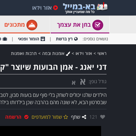
אזור וידאו
בחן את עצמך
מתכונים
נושאים נוספים:
רץ ברשת
הומור ופנאי
ט
ראשי
>
אזור וידאו
>
אומנות ובמה
>
תרבות ואומנות
דני יאנג - אמן הבועות שיוצר "
א
גודל גופן:
א
הילדים שלנו יכולים לשחק בלי סוף עם בועות סבון, לטבו
שבסרטון הבא, לא שונה מהם בהרבה שכן בילדותו בילה 
אהבו:
121
שתף
שמור למועדפים
הרשמה