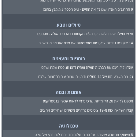
נפלאות גיל 70: קטע קצר ומשעשע שמוכיח שלכל גיל יש יתרונות!
9 ההרגלים האלה ישנו לך את החיים - טיפ מספר 5 מומלץ בחום!
טיולים וטבע
מי שמטייל באילת ולא מבקר ב-6 המקומות הנהדרים האלה - מפספס!
14 ציפורים נודדות צבעוניות שמקשטות את שמי הארץ בימי האביב
רוחניות והעצמה
שלחו ליקיריכם את הברכות האלה ואחלו להם חג פסח שמח ושקט
גלו מה משמעותם של 14 סמלים ודימויים שמופיעים בחלומות שלכם
אומנות ובמה
אספנו לך את 20 הקומדיות שהכי כדאי לראות עכשיו בנטפליקס!
קבלו השראה וכוח מ-19 ציטוטים נהדרים משירים ישראלים אהובים
טכנולוגיה
8 משחקי מחשבה שישמרו על המוח שלכם חד ויתנו לכם רגע של שקט