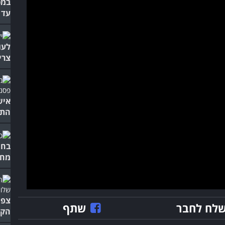
במט
עד 
לעו
צרי
איש
התי
בחי
מח
צפו
לח לחבר
שתף
הקס