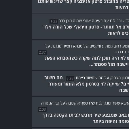
ריה צהובה: סרטון אנימציה קצר שריגש אותנו
דמעות
1:22
לם אל תוותר - סרטון וויראלי שכל הורה וילד
כים לראות
2:37
 לא היה מוכן למה שקרה כשהסבתא הזאת
ישבה מול פסנתר...
מה חשוב
8:28
ים? שייקה לוי בסרטון מלא הומור ומעורר
שבה
2:03
 באב שמבצע שיר מרגש לביתו הקטנה בדרך
ומה והיפה ביותר