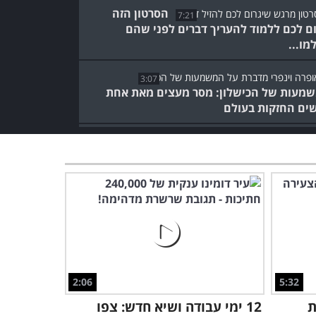
הסרטון הזה
7:21
ום לכם ללמוד להעריך דברים לפני שהם
מו...
3:07
מעות של הכישלון: מסר מעצים מאת אחת
ים החזקות בעולם
דוגמן בן 79? הקשיש הסיני
הזה יוכיח לכם שגם זה
אפשרי!
1:45
לאפיפיור יש מסר מיוחד
לעולם, וכדאי להקשיב למה
שהוא אומר...
17:45
2:06
5:32
3:27
ת
12 ימי עבודה ושיא חדש: צפו
טון הזה מזכיר לנו שחשוב להניח את הטלפון