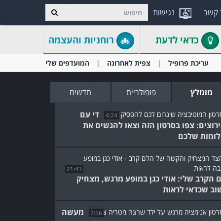
 קשר
נגישות
כדאי לדעת
רוחניות והעצמה
עריכת פרופיל
צפית לאחרונה
המועדפים שלי
מומלץ
פופולריים
חדשים
די עם
4:24
רוצים: צפו בסרטון הזה וצאו להגשים את
ומות שלכם
21:43
 הקרב שלי: אודי כגן במופע מרגש, מצחיק
וב שכדאי לראות
מעשה
7:56