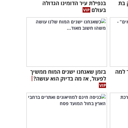
 בת
בנפילת עיר הדומינו הגדולה
תרכז בחיים...
בעולם
1:56
 הנבון הזה מסביר על משמעות האהבה בדרך
ה ומרגשת מאוד...
יש ביניהם הפרש של 57 שנה
והרבה חכמה לחלוק זה עם זה
ואיתנו...
4:36
 למה
בזמן שאנחנו ישנים המוח ממשיך
מהי הדרך הנכונה לחיות?
לפעול, אז מה בדיוק הוא עושה?
הסרטון המרגש הזה עונה על
השאלה...
8:02
התכלית המפתיעה של החיים:
סרטון מרגש עם מסר שחשוב
לשמוע...
4:04