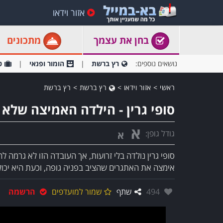
אזור וידאו
בחן את עצמך
מתכונים
נושאים נוספים:
רץ ברשת
הומור ופנאי
ט
ראשי
>
אזור וידאו
>
רץ ברשת
>
רץ ברשת
סופי גרין - הילדה האמיצה שלא
א
גודל גופן:
א
סופי גרין נולדה בלי זרועות, אך העובדה הזו לא גרמה
אימצה את האתגרים שהציב בפניה גופה, וכעת היא יכו
אהבו:
494
שתף
שמור למועדפים
הרשמה