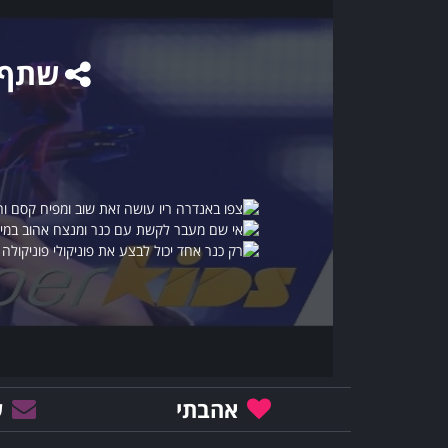
שתף
אהבתי
ש