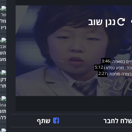
נגן שוב
מלכ
ריו
השי
מעו
3:46
5:12
2:27
דקו
תרצ
תזמ
ללה
לח לחבר
שתף