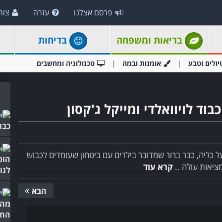
פרסם אצלנו
עזרה
צור
בריאות ומשפחה
בדיחות
יולים וטבע
אומנות ובמה
טכנולוגיה ומחשבים
וד לויוואלדי ומייקל ג'קסון
כבו
 כליה, כבר ברור שמדובר בילדים עם ביטחון שעומדים לכבוש
הופ
יאות עולה ..
קרא עוד
לנו
הבא
מה 
החו