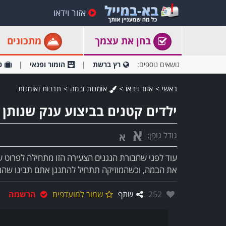
אזור וידאו
בחן את עצמך
מתכונים
נושאים נוספים:
רץ ברשת
הומור ופנאי
ט
ראשי
>
אזור וידאו
>
אומנות ובמה
>
תרבות ואומנות
ילדים קטנים בביצוע ענק שנותן כב
א
גודל גופן:
א
עוד לפני שחבורת הנגנים הצעירה הזו מתחילה לפרוט על
את הבמה, וכשהמוזיקה תתחיל להתנגן אתם תבינו שהמצ
אהבו:
252
שתף
שמור למועדפים
הרשמה