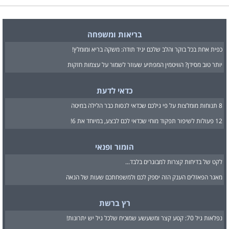
בריאות ומשפחה
כפית אחת בכל בוקר והלב שלכם יגיד תודה: משקה בריא ומומלץ!
יותר טוב מסידן? הוויטמין המפתיע שעוזר לשמור על עצמות חזקות
כדאי לדעת
8 תנוחות מומלצות על פי גילכם שכדאי לנסות כבר הלילה במיטה
12 פעולות לשיפור תפקוד מוחי שכדאי לכם לבצע, במיוחד את 6!
הומור ופנאי
לקט של בדיחות קצרות למבוגרים בלבד...
מאגר הפאזלים הענק הזה יספק לכם ולמשפחתכם שעות של הנאה
רץ ברשת
נפלאות גיל 70: קטע קצר ומשעשע שמוכיח שלכל גיל יש יתרונות!