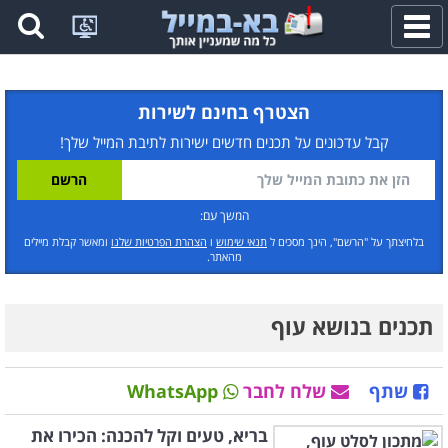
פתח
תפריט
הצטרף בחינם לשירות
קבל עדכונים על תכנים חדשים ישירות לתיבת המייל שלך!
המשך עם:
בלחיצתך על "הרשם", הינך מסכים ל
תנאי שימוש
ו
הצהרת הפרטיות שלנו
ומאשר קבלת מיילים
מהאתר.
תכנים בנושא עוף
שתף
שלח לחבר
WhatsApp
בריא, טעים וקל להכנה: הכירו את