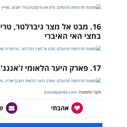
16. מבט אל מצר גיברלטר, ט
בחצי האי האיברי
17. פארק היער הלאומי ז'אנגג'יאג'יה, סין
מקור התמונות:
boredpanda.com
אהבתי
ש