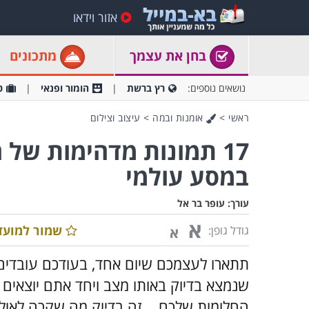
אזור וידאו
בחן את עצמך
מתכונים
נושאים נוספים:
רץ ברשת
הומור ופנאי
ט
ראשי
>
אומנות ובמה
>
עיצוב וצילום
17 תמונות מדהימות של
במסע עולמי
עורך:
עופר בר אל
א
שמור למועד
גודל גופן:
א
תתארו לעצמכם שיום אחד, בעודכם עובדים
שנמצא בדיוק באותו מצב ויחד אתם יוצאים
החלומות שלכם... זה בדיוק מה שקרה לאוליב