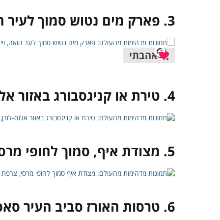
3. פארק מים נטוש סמוך לעיר הואה, וייטנאם
אהבתי
4. טירת או קניגסבורג באזור אלזס-לורן, צרפת
5. מצודת איף, סמוך לחופי מרסיי, צרפת
6. טרסות האורז סביב העיר סאפה, וייטנאם