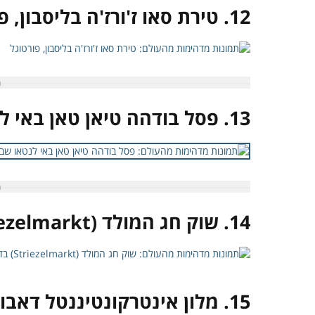
12. טירת סאו ז'ורז'ה בליסבון, פורטוגל
13. פסל בודהה טיאן טאן באי לנטאו שבהונג קונג
14. שוק חג המולד (Striezelmarkt) בדרזדן, גרמניה
15. מלון אינטרקונטיננטל דאבוס, שווייץ