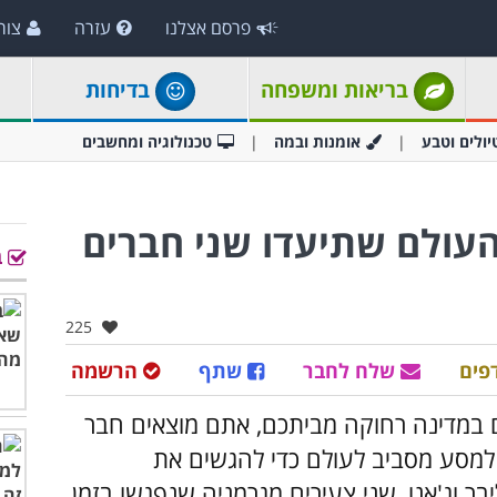
פרסם אצלנו
עזרה
צור
בריאות ומשפחה
בדיחות
יולים וטבע
אומנות ובמה
טכנולוגיה ומחשבים
 העולם שתיעדו שני חברים
ב
אהבו:
225
פים
שלח לחבר
שתף
הרשמה
 במדינה רחוקה מביתכם, אתם מוצאים חבר
 למסע מסביב לעולם כדי להגשים את
ר וג'אנו, שני צעירים מגרמניה שנפגשו בזמן