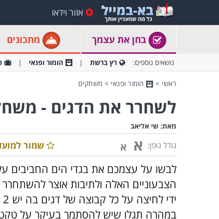
אזור וידאו
בחן את עצמך
מתכונים
נושאים נוספים:
רץ ברשת
הומור ופנאי
ט
ראשי
>
הומור ופנאי
>
משחקים
לשחרר את הדגים - משח
מאת:
שי אליאב
א
שמור למועד
גודל גופן:
א
לבשו על עצמכם את בגדי הים החביבים עליכ
הצבעוניים האלה ולתיבות אוצר להשתחרר 
יד
במהרה תגלו שיש להסתמך בעיקר על טקטי