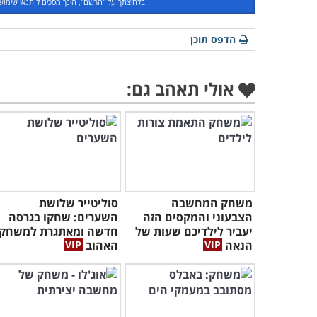
בלחיצתך על "הרשם", הינך מסכים ל
תנאי שימוש
הדפס תוכן
אולי תאהב גם:
משחק המחשבה
סוליטייר שלושת
הצבעוני והמקסים הזה
השערים: שחקו בגרסה
יעביר לילדיכם שעות של
חדשה ומאתגרת למשחק
הנאה
האהוב