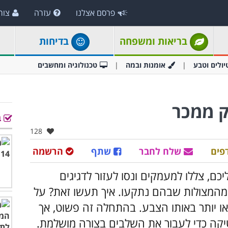
פרסם אצלנו
עזרה
צור
בריאות ומשפחה
בדיחות
יולים וטבע
אומנות ובמה
טכנולוגיה ומחשבים
ק ממכר
ב
אהבו:
128
פים
שלח לחבר
שתף
הרשמה
ם, צללו למעמקים ונסו לעזור לדגיגים
מהמצולות שבהם נתקעו. איך תעשו זאת? על
י לחיצה על כל קבוצה של דגים בה יש 2 או יותר באותו הצבע. בהתחלה זה פשוט, אך
קה כדי לעבור את השלבים בצורה מושלמת.